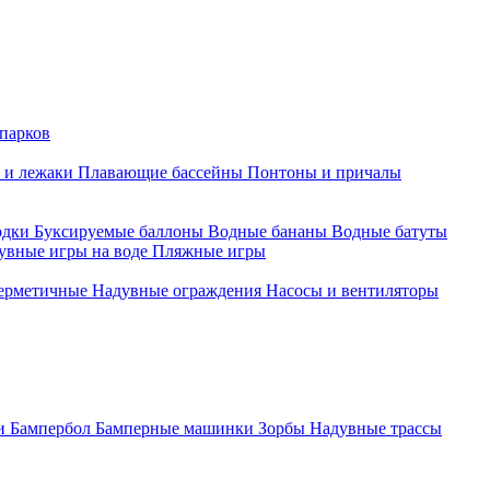
парков
 и лежаки
Плавающие бассейны
Понтоны и причалы
одки
Буксируемые баллоны
Водные бананы
Водные батуты
увные игры на воде
Пляжные игры
ерметичные
Надувные ограждения
Насосы и вентиляторы
ки
Бампербол
Бамперные машинки
Зорбы
Надувные трассы