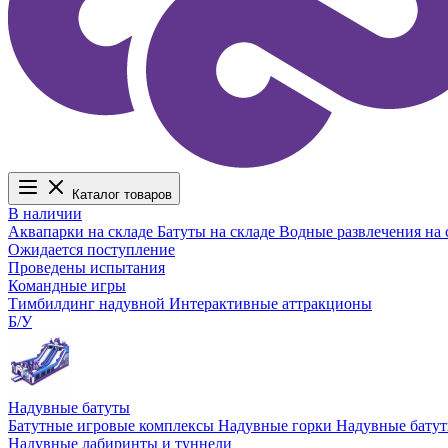
Каталог товаров
В наличии
Аквапарки на складе
Батуты на складе
Водные развлечения на 
Ожидается поступление
Проведены испытания
Командные игры
Тимбилдинг надувной
Интерактивные аттракционы
Б/У
Надувные батуты
Батутные игровые комплексы
Надувные горки
Надувные бату
Надувные лабиринты и туннели