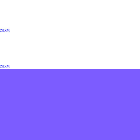
елям
елям