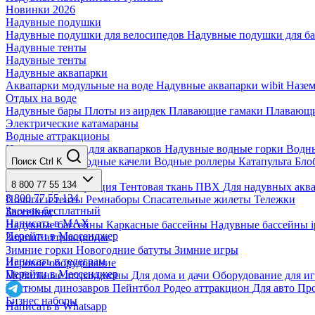
Новинки 2026
Надувные подушки
Надувные подушки для велосипедов
Надувные подушки для б
Надувные тенты
Надувные тенты
Надувные аквапарки
Аквапарки модульные на воде
Надувные аквапарки wibit
Назе
Отдых на воде
Надувные бары
Плоты из аирдек
Плавающие гамаки
Плавающи
Электрические катамараны
Водные аттракционы
Надувные круги для аквапарков
Надувные водные горки
Водны
Водные зорбы
Водные качели
Водные роллеры
Катапульта Бл
Поиск
Ctrl K
Аксессуары
8 800 77 55 134
Запчасти
Дезинфекция
Тентовая ткань ПВХ
Для надувных акв
8 800 77 55 134
Пологи и тенты
Ремнаборы
Спасательные жилеты
Тележки
Звонок бесплатный
Бассейны
Написать в MAX
Надувные бассейны
Каркасные бассейны
Надувные бассейны i
Перейти в Мессенджер
Зимние аттракционы
Зимние горки
Новогодние батуты
Зимние игры
Написать в телеграм
Игровое оборудование
Перейти в Мессенджер
Мобильные аттракционы
Для дома и дачи
Оборудование для и
Костюмы динозавров
Пейнтбол
Родео аттракцион
Для авто
Про
Бизнес наборы
Написать в Whatsapp