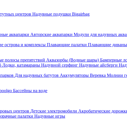
атутных центров
Надувные подушки Bigairbag
мные аквапарки
Авторские аквапарки
Модули для надувных аква
е острова и комплексы
Плавающие палатки
Плавающие диваны
е полосы препятствий
Аквазорбы (Водные шары)
Бамперные л
об
Лодки, катамараны
Надувной серфинг
Надувные айсберги
Над
апарков
Для надувных батутов
Аккумуляторы
Веревка
Молнии г
poolgo
Бассейны на воде
гровых центров
Детские электромобили
Акробатические дорож
зрачные палатки
Надувные игры