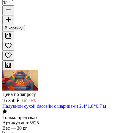
мин. 1
В корзину
Цена по запросу
95 850
₽
0
₽
-0%
Надувной сухой бассейн с шариками 2,4*1,8*0,7 м
Только предзаказ
Артикул
attro5525
Вес
—
30 кг