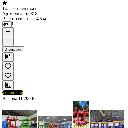
Только предзаказ
Артикул
attro9318
Высота горки
—
4.5 м
мин. 1
В корзину
эксклюзив
Выгода
11 700
₽