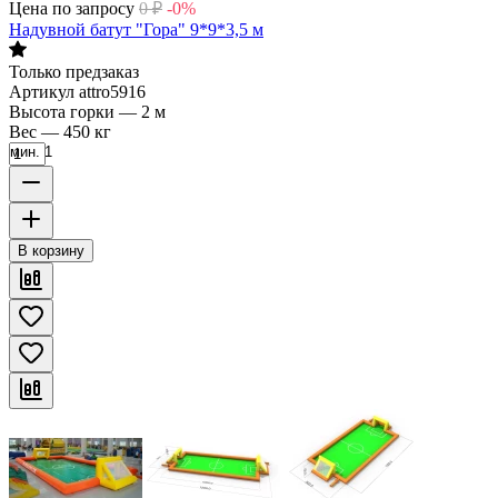
Цена по запросу
0
₽
-0%
Надувной батут "Гора" 9*9*3,5 м
Только предзаказ
Артикул
attro5916
Высота горки
—
2 м
Вес
—
450 кг
мин. 1
В корзину