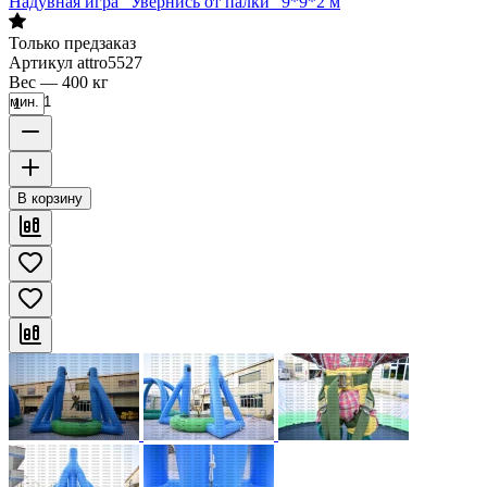
Надувная игра "Увернись от палки" 9*9*2 м
Только предзаказ
Артикул
attro5527
Вес
—
400 кг
мин. 1
В корзину