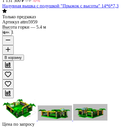
1 131 300
₽
0
₽
-0%
Надувная вышка с подушкой "Прыжок с высоты" 14*6*7,3
Только предзаказ
Артикул
attro5959
Высота горки
—
5.4 м
мин. 1
В корзину
Цена по запросу