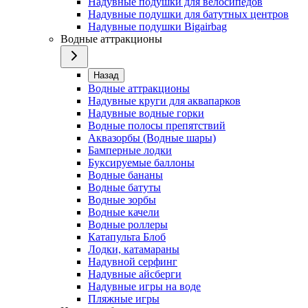
Надувные подушки для велосипедов
Надувные подушки для батутных центров
Надувные подушки Bigairbag
Водные аттракционы
Назад
Водные аттракционы
Надувные круги для аквапарков
Надувные водные горки
Водные полосы препятствий
Аквазорбы (Водные шары)
Бамперные лодки
Буксируемые баллоны
Водные бананы
Водные батуты
Водные зорбы
Водные качели
Водные роллеры
Катапульта Блоб
Лодки, катамараны
Надувной серфинг
Надувные айсберги
Надувные игры на воде
Пляжные игры