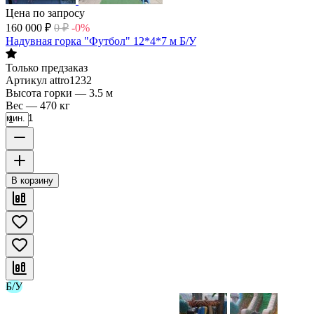
Цена по запросу
160 000
₽
0
₽
-0%
Надувная горка "Футбол" 12*4*7 м Б/У
Только предзаказ
Артикул
attro1232
Высота горки
—
3.5 м
Вес
—
470 кг
мин. 1
В корзину
Б/У