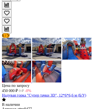
Б / У
Цена по запросу
450 000
₽
0
₽
-0%
Надувая горка "Супер тачки 3D", 12*6*6,6 м (Б/У)
В наличии
Артикул
attro9477