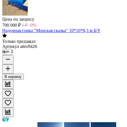
Цена по запросу
700 000
₽
0
₽
-0%
Надувная горка "Морская сказка" 10*10*8,3 м Б/У
Только предзаказ
Артикул
attro9426
мин. 1
В корзину
Б/У