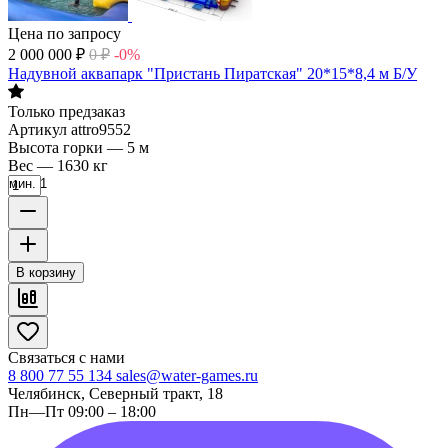
Цена по запросу
2 000 000
₽
0
₽
-0%
Надувной аквапарк "Пристань Пиратская" 20*15*8,4 м Б/У
Только предзаказ
Артикул
attro9552
Высота горки
—
5 м
Вес
—
1630 кг
мин. 1
В корзину
Связаться с нами
8 800 77 55 134
sales@water-games.ru
Челябинск, Северный тракт, 18
Пн—Пт 09:00 – 18:00