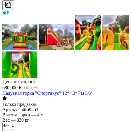
Б/У
Цена по запросу
680 000
₽
0
₽
-0%
Надувная горка "Спортикус" 12*4,3*7 м Б/У
Только предзаказ
Артикул
attro9253
Высота горки
—
4 м
Вес
—
330 кг
мин. 1