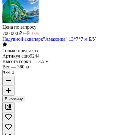
Цена по запросу
700 000
₽
0
₽
-0%
Надувной аквапарк"Амазонка" 13*7*7 м Б/У
Только предзаказ
Артикул
attro9244
Высота горки
—
3.5 м
Вес
—
360 кг
мин. 1
В корзину