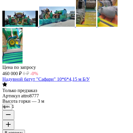
Цена по запросу
460 000
₽
0
₽
-0%
Надувной батут "Сафари" 10*6*4,15 м Б/У
Только предзаказ
Артикул
attro8777
Высота горки
—
3 м
мин. 1
В корзину