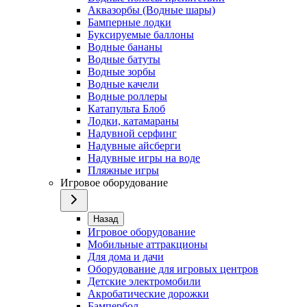
Аквазорбы (Водные шары)
Бамперные лодки
Буксируемые баллоны
Водные бананы
Водные батуты
Водные зорбы
Водные качели
Водные роллеры
Катапульта Блоб
Лодки, катамараны
Надувной серфинг
Надувные айсберги
Надувные игры на воде
Пляжные игры
Игровое оборудование
Назад
Игровое оборудование
Мобильные аттракционы
Для дома и дачи
Оборудование для игровых центров
Детские электромобили
Акробатические дорожки
Бампербол