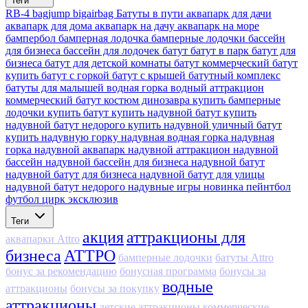
Теги
RB-4
bagjump
bigairbag
Батуты в пути
аквапарк для дачи
аквапарк для дома
аквапарк на дачу
аквапарк на море
бампербол
бамперная лодочка
бамперные лодочки
бассейн
для бизнеса
бассейн для лодочек
батут
батут в парк
батут для
бизнеса
батут для детской комнаты
батут коммерческий
батут
купить
батут с горкой
батут с крышей
батутный комплекс
батуты для малышей
водная горка
водный аттракцион
коммерческий батут
костюм динозавра
купить бамперные
лодочки
купить батут
купить надувной батут
купить
надувной батут недорого
купить надувной уличный батут
купить надувную горку
надувная водная горка
надувная
горка
надувной аквапарк
надувной аттракцион
надувной
бассейн
надувной бассейн для бизнеса
надувной батут
надувной батут для бизнеса
надувной батут для улицы
надувной батут недорого
надувные игры
новинка
пейнтбол
футбол
цирк
эксклюзив
Теги
акция
аттракционы для
аквапарки Attro
бизнеса
АТТРО
бамперные лодочки
батуты Attro
бонус за рекомендацию
бонусная программа
бонусы за
водные
аттракционы
бонусы за покупку
аттракционы
детские аттракционы
коммерческие