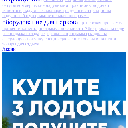
батуты
коммерческие надувные аттракционы
лодочки
животные
надувные аквапарки
надувные аттракционы
надувные батуты
накопительная программа
оборудование для парков
партнерская программа
привести клиента
программа лояльности Attro
прокат на воде
распродажа склада
реферальная программа
скидка на
следующую покупку
спецпредложение
товары в наличии
товары для отдыха
Акции