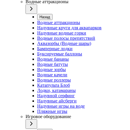
Водные аттракционы
Назад
Водные аттракционы
Надувные круги для аквапарков
Надувные водные горки
Водные полосы препятствий
Аквазорбы (Водные шары)
Бамперные лодки
Буксируемые баллоны
Водные бананы
Водные батуты
Водные зорбы
Водные качели
Водные роллеры
Катапульта Блоб
Лодки, катамараны
Надувной серфинг
Надувные айсберги
Надувные игры на воде
Пляжные игры
Игровое оборудование