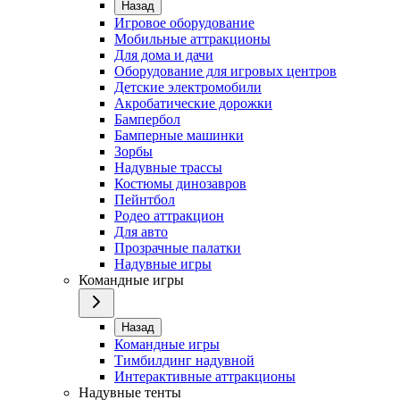
Назад
Игровое оборудование
Мобильные аттракционы
Для дома и дачи
Оборудование для игровых центров
Детские электромобили
Акробатические дорожки
Бампербол
Бамперные машинки
Зорбы
Надувные трассы
Костюмы динозавров
Пейнтбол
Родео аттракцион
Для авто
Прозрачные палатки
Надувные игры
Командные игры
Назад
Командные игры
Тимбилдинг надувной
Интерактивные аттракционы
Надувные тенты