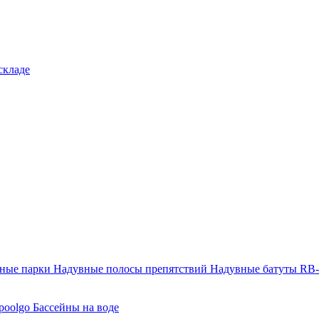
складе
тные парки
Надувные полосы препятствий
Надувные батуты RB
poolgo
Бассейны на воде