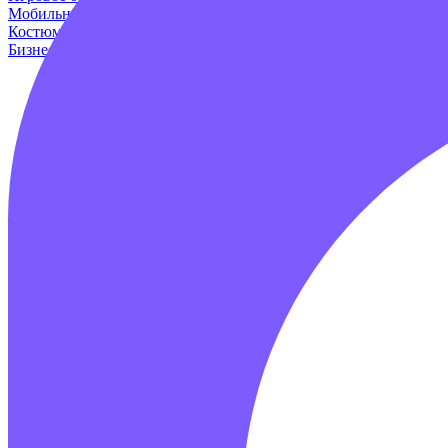
Мобильные аттракционы
Для дома и дачи
Оборудование для и
Костюмы динозавров
Пейнтбол
Родео аттракцион
Для авто
Про
Бизнес наборы