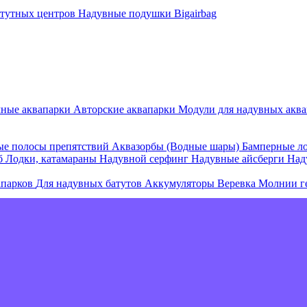
атутных центров
Надувные подушки Bigairbag
мные аквапарки
Авторские аквапарки
Модули для надувных аква
е полосы препятствий
Аквазорбы (Водные шары)
Бамперные л
об
Лодки, катамараны
Надувной серфинг
Надувные айсберги
Над
апарков
Для надувных батутов
Аккумуляторы
Веревка
Молнии г
е острова и комплексы
Плавающие палатки
Плавающие диваны