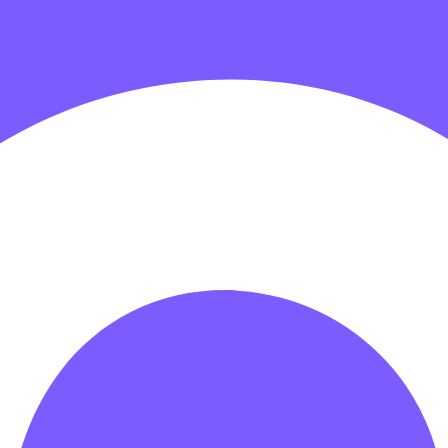
гровых центров
Детские электромобили
Акробатические дорож
зрачные палатки
Надувные игры