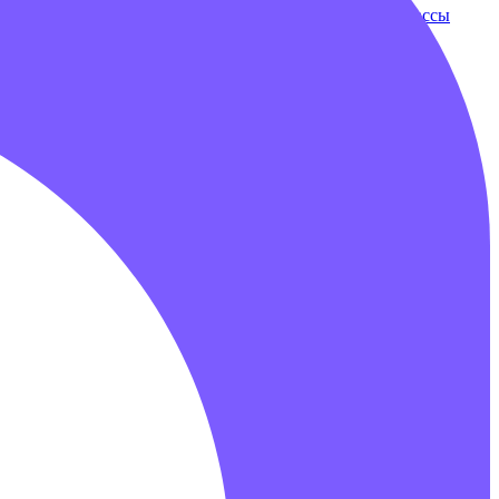
ки
Бампербол
Бамперные машинки
Зорбы
Надувные трассы