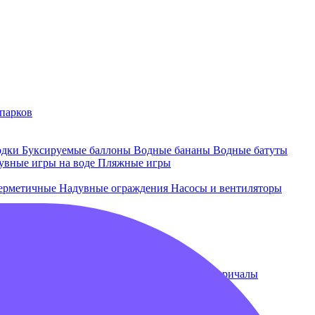
парков
одки
Буксируемые баллоны
Водные бананы
Водные батуты
увные игры на воде
Пляжные игры
ерметичные
Надувные ограждения
Насосы и вентиляторы
 и лежаки
Плавающие бассейны
Понтоны и причалы