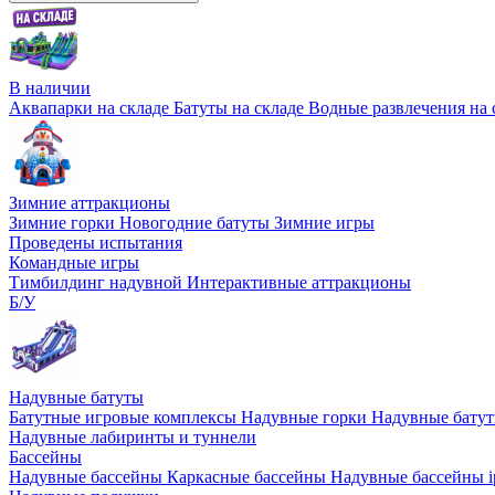
В наличии
Аквапарки на складе
Батуты на складе
Водные развлечения на 
Зимние аттракционы
Зимние горки
Новогодние батуты
Зимние игры
Проведены испытания
Командные игры
Тимбилдинг надувной
Интерактивные аттракционы
Б/У
Надувные батуты
Батутные игровые комплексы
Надувные горки
Надувные бату
Надувные лабиринты и туннели
Бассейны
Надувные бассейны
Каркасные бассейны
Надувные бассейны i