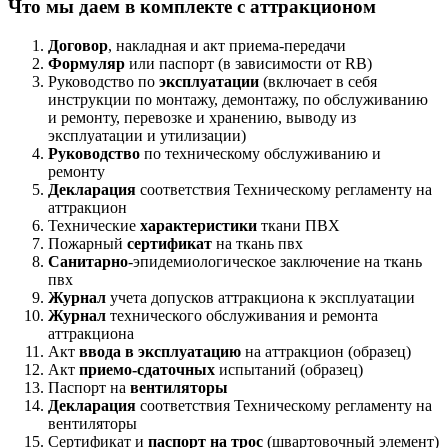
Что мы даем в комплекте с аттракционом
Договор
, накладная и акт приема-передачи
Формуляр
или паспорт (в зависимости от RB)
Руководство по
эксплуатации
(включает в себя
инструкции по монтажу, демонтажу, по обслуживанию
и ремонту, перевозке и хранению, выводу из
эксплуатации и утилизации)
Руководство
по техническому обслуживанию и
ремонту
Декларация
соответствия Техническому регламенту на
аттракцион
Технические
характеристики
ткани ПВХ
Пожарный
сертификат
на ткань пвх
Санитарно
-эпидемиологическое заключение на ткань
пвх
Журнал
учета допусков аттракциона к эксплуатации
Журнал
технического обслуживания и ремонта
аттракциона
Акт
ввода в эксплуатацию
на аттракцион (образец)
Акт
приемо-сдаточных
испытаний (образец)
Паспорт на
вентиляторы
Декларация
соответствия Техническому регламенту на
вентиляторы
Сертификат и
паспорт на трос
(швартовочный элемент)