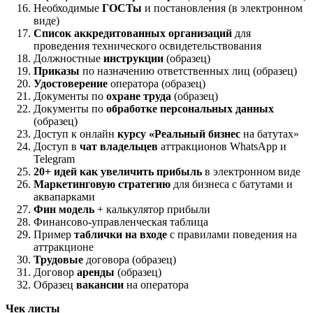
Необходимые
ГОСТы
и постановления (в электронном
виде)
Список аккредитованных организаций
для
проведения технического освидетельствования
Должностные
инструкции
(образец)
Приказы
по назначению ответственных лиц (образец)
Удостоверение
оператора (образец)
Документы по
охране труда
(образец)
Документы по
обработке персональных данных
(образец)
Доступ к онлайн
курсу «Реальный бизнес
на батутах»
Доступ в
чат владельцев
аттракционов WhatsApp и
Telegram
20+ идей как увеличить прибыль
в электронном виде
Маркетинговую стратегию
для бизнеса с батутами и
аквапарками
Фин модель
+ калькулятор прибыли
Финансово-управленческая таблица
Пример
таблички на входе
с правилами поведения на
аттракционе
Трудовые
договора (образец)
Договор
аренды
(образец)
Образец
вакансии
на оператора
Чек листы