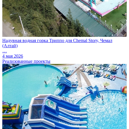
Надувная водная горка Триппо для Chemal Story, Чемал
(Алтай)
…
4 мая 2026
Реализованные проекты