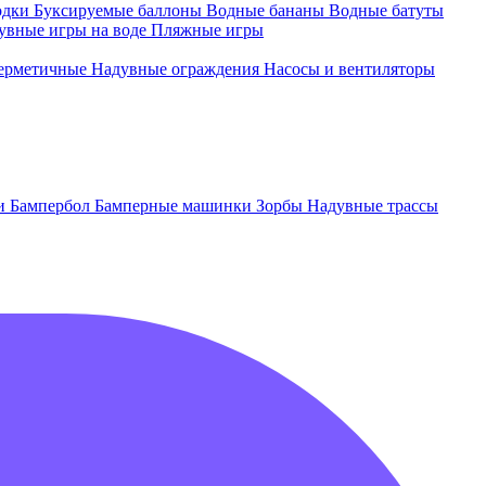
одки
Буксируемые баллоны
Водные бананы
Водные батуты
увные игры на воде
Пляжные игры
ерметичные
Надувные ограждения
Насосы и вентиляторы
ки
Бампербол
Бамперные машинки
Зорбы
Надувные трассы