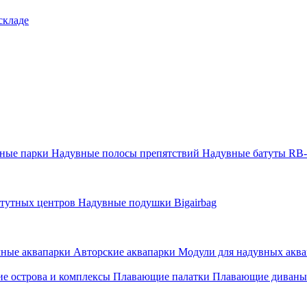
складе
тные парки
Надувные полосы препятствий
Надувные батуты RB
атутных центров
Надувные подушки Bigairbag
мные аквапарки
Авторские аквапарки
Модули для надувных аква
е острова и комплексы
Плавающие палатки
Плавающие диваны