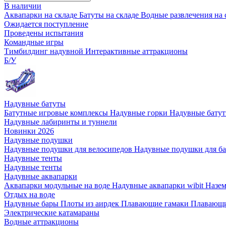
В наличии
Аквапарки на складе
Батуты на складе
Водные развлечения на 
Ожидается поступление
Проведены испытания
Командные игры
Тимбилдинг надувной
Интерактивные аттракционы
Б/У
Надувные батуты
Батутные игровые комплексы
Надувные горки
Надувные бату
Надувные лабиринты и туннели
Новинки 2026
Надувные подушки
Надувные подушки для велосипедов
Надувные подушки для б
Надувные тенты
Надувные тенты
Надувные аквапарки
Аквапарки модульные на воде
Надувные аквапарки wibit
Назе
Отдых на воде
Надувные бары
Плоты из аирдек
Плавающие гамаки
Плавающи
Электрические катамараны
Водные аттракционы