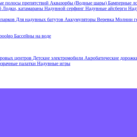
е полосы препятствий
Аквазорбы (Водные шары)
Бамперные л
об
Лодки, катамараны
Надувной серфинг
Надувные айсберги
Над
апарков
Для надувных батутов
Аккумуляторы
Веревка
Молнии г
poolgo
Бассейны на воде
гровых центров
Детские электромобили
Акробатические дорож
зрачные палатки
Надувные игры