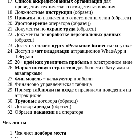
Список аккредитованных организаций
для
проведения технического освидетельствования
Должностные
инструкции
(образец)
Приказы
по назначению ответственных лиц (образец)
Удостоверение
оператора (образец)
Документы по
охране труда
(образец)
Документы по
обработке персональных данных
(образец)
Доступ к онлайн
курсу «Реальный бизнес
на батутах»
Доступ в
чат владельцев
аттракционов WhatsApp и
Telegram
20+ идей как увеличить прибыль
в электронном виде
Маркетинговую стратегию
для бизнеса с батутами и
аквапарками
Фин модель
+ калькулятор прибыли
Финансово-управленческая таблица
Пример
таблички на входе
с правилами поведения на
аттракционе
Трудовые
договора (образец)
Договор
аренды
(образец)
Образец
вакансии
на оператора
Чек листы
Чек лист
подбора места