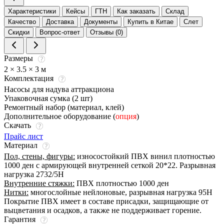
Характеристики
Кейсы
ГТН
Как заказать
Склад
Качество
Доставка
Документы
Купить в Китае
Слет
Скидки
Вопрос-ответ
Отзывы (0)
Размеры
2 × 3.5 × 3 м
Комплектация
Насосы для надува аттракциона
Упаковочная сумка (2 шт)
Ремонтный набор (материал, клей)
Дополнительное оборудование (
опция
)
Скачать
Прайс лист
Материал
Пол, стены, фигуры:
износостойкий ПВХ винил плотностью
1000 ден с армирующей внутренней сеткой 20*22. Разрывная
нагрузка 2732/5Н
Внутренние стяжки:
ПВХ плотностью 1000 ден
Нитки:
многослойные нейлоновые, разрывная нагрузка 95Н
Покрытие ПВХ имеет в составе присадки, защищающие от
выцветания и осадков, а также не поддерживает горение.
Гарантия