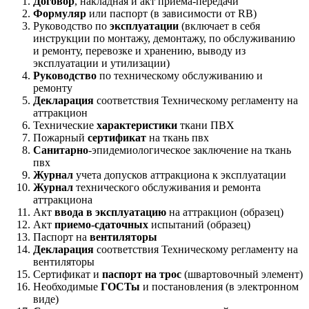
Договор
, накладная и акт приема-передачи
Формуляр
или паспорт (в зависимости от RB)
Руководство по
эксплуатации
(включает в себя
инструкции по монтажу, демонтажу, по обслуживанию
и ремонту, перевозке и хранению, выводу из
эксплуатации и утилизации)
Руководство
по техническому обслуживанию и
ремонту
Декларация
соответствия Техническому регламенту на
аттракцион
Технические
характеристики
ткани ПВХ
Пожарный
сертификат
на ткань пвх
Санитарно
-эпидемиологическое заключение на ткань
пвх
Журнал
учета допусков аттракциона к эксплуатации
Журнал
технического обслуживания и ремонта
аттракциона
Акт
ввода в эксплуатацию
на аттракцион (образец)
Акт
приемо-сдаточных
испытаний (образец)
Паспорт на
вентиляторы
Декларация
соответствия Техническому регламенту на
вентиляторы
Сертификат и
паспорт на трос
(швартовочный элемент)
Необходимые
ГОСТы
и постановления (в электронном
виде)