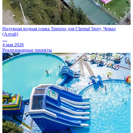
Надувная водная горка Триппо для Chemal Story, Чемал
(Алтай)
…
4 мая 2026
Реализованные проекты