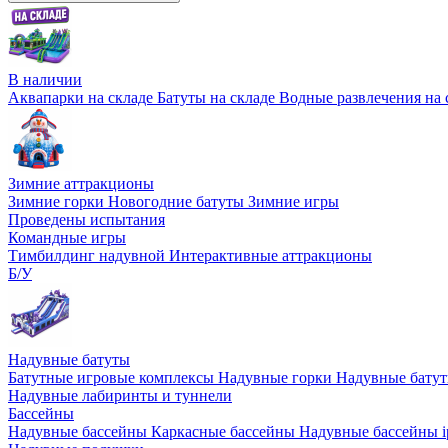
В наличии
Аквапарки на складе
Батуты на складе
Водные развлечения на 
Зимние аттракционы
Зимние горки
Новогодние батуты
Зимние игры
Проведены испытания
Командные игры
Тимбилдинг надувной
Интерактивные аттракционы
Б/У
Надувные батуты
Батутные игровые комплексы
Надувные горки
Надувные бату
Надувные лабиринты и туннели
Бассейны
Надувные бассейны
Каркасные бассейны
Надувные бассейны i