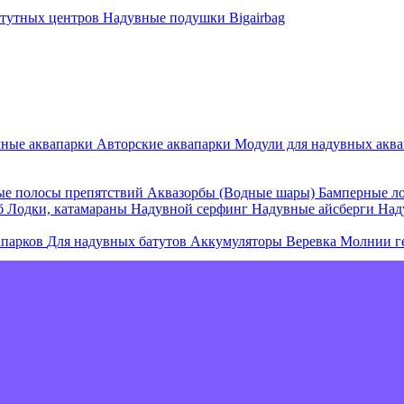
атутных центров
Надувные подушки Bigairbag
мные аквапарки
Авторские аквапарки
Модули для надувных аква
е полосы препятствий
Аквазорбы (Водные шары)
Бамперные л
об
Лодки, катамараны
Надувной серфинг
Надувные айсберги
Над
апарков
Для надувных батутов
Аккумуляторы
Веревка
Молнии г
е острова и комплексы
Плавающие палатки
Плавающие диваны