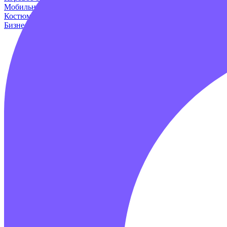
Мобильные аттракционы
Для дома и дачи
Оборудование для и
Костюмы динозавров
Пейнтбол
Родео аттракцион
Для авто
Про
Бизнес наборы