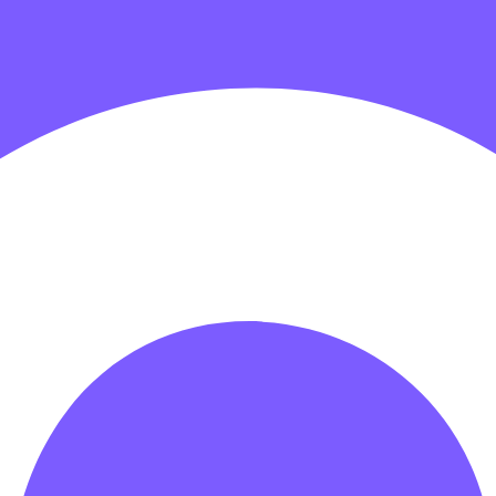
гровых центров
Детские электромобили
Акробатические дорож
зрачные палатки
Надувные игры