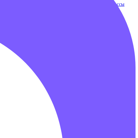
ки
Бампербол
Бамперные машинки
Зорбы
Надувные трассы