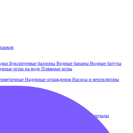
парков
одки
Буксируемые баллоны
Водные бананы
Водные батуты
увные игры на воде
Пляжные игры
ерметичные
Надувные ограждения
Насосы и вентиляторы
 и лежаки
Плавающие бассейны
Понтоны и причалы