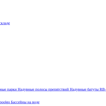
складе
тные парки
Надувные полосы препятствий
Надувные батуты RB
poolgo
Бассейны на воде