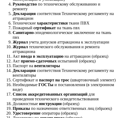
Руководство
по техническому обслуживанию и
ремонту
Декларация
соответствия Техническому регламенту на
аттракцион
Технические
характеристики
ткани ПВХ
Пожарный
сертификат
на ткань пвх
Санитарно
-эпидемиологическое заключение на ткань
пвх
Журнал
учета допусков аттракциона к эксплуатации
Журнал
технического обслуживания и ремонта
аттракциона
Акт
ввода в эксплуатацию
на аттракцион (образец)
Акт
приемо-сдаточных
испытаний (образец)
Паспорт на
вентиляторы
Декларация
соответствия Техническому регламенту на
вентиляторы
Сертификат и
паспорт на трос
(швартовочный элемент)
Необходимые
ГОСТы
и постановления (в электронном
виде)
Список аккредитованных организаций
для
проведения технического освидетельствования
Должностные
инструкции
(образец)
Приказы
по назначению ответственных лиц (образец)
Удостоверение
оператора (образец)
Документы по
охране труда
(образец)