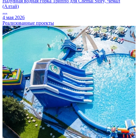
Надувная водная горка Триппо для Chemal Story, Чемал
(Алтай)
…
4 мая 2026
Реализованные проекты