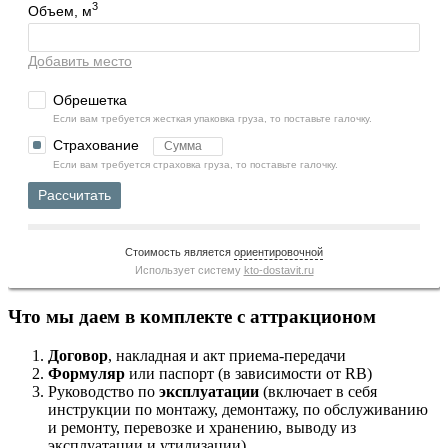
3
Объем, м
Добавить место
Обрешетка
Если вам требуется жесткая упаковка груза, то поставьте галочку.
Страхование
Если вам требуется страховка груза, то поставьте галочку.
Рассчитать
Стоимость является
ориентировочной
Использует систему
kto-dostavit.ru
Что мы даем в комплекте с аттракционом
Договор
, накладная и акт приема-передачи
Формуляр
или паспорт (в зависимости от RB)
Руководство по
эксплуатации
(включает в себя
инструкции по монтажу, демонтажу, по обслуживанию
и ремонту, перевозке и хранению, выводу из
эксплуатации и утилизации)