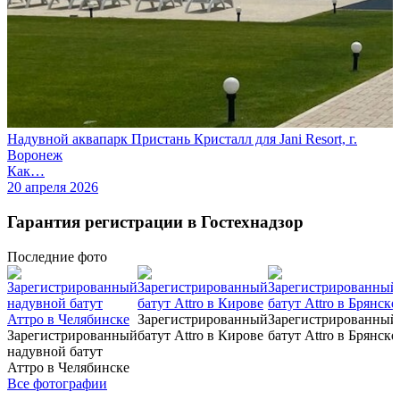
Надувной аквапарк Пристань Кристалл для Jani Resort, г.
Воронеж
Как…
20 апреля 2026
Гарантия регистрации в Гостехнадзор
Последние
фото
Зарегистрированный
Зарегистрированный
Зарегистрированный
батут Attro в Кирове
батут Attro в Брянске
надувной батут
Аттро в Челябинске
Все фотографии