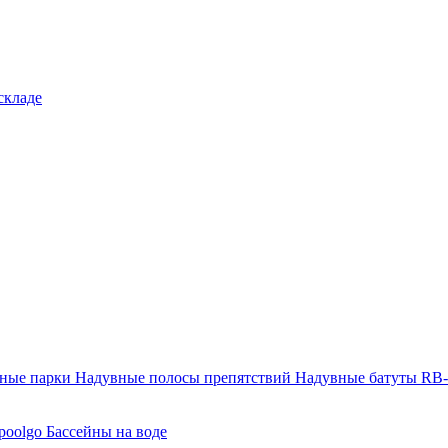
складе
тные парки
Надувные полосы препятствий
Надувные батуты RB
poolgo
Бассейны на воде