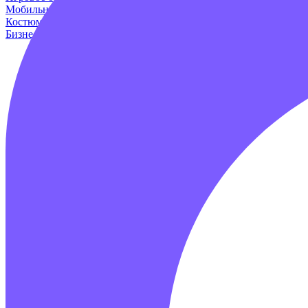
Мобильные аттракционы
Для дома и дачи
Оборудование для и
Костюмы динозавров
Пейнтбол
Родео аттракцион
Для авто
Про
Бизнес наборы