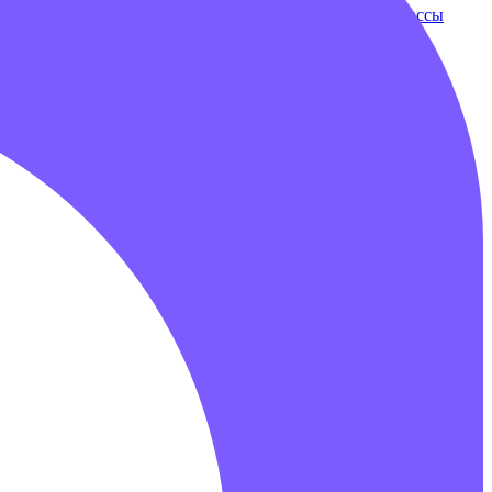
ки
Бампербол
Бамперные машинки
Зорбы
Надувные трассы