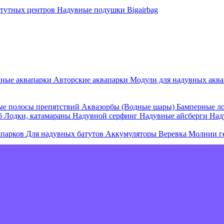
атутных центров
Надувные подушки Bigairbag
мные аквапарки
Авторские аквапарки
Модули для надувных аква
е полосы препятствий
Аквазорбы (Водные шары)
Бамперные л
об
Лодки, катамараны
Надувной серфинг
Надувные айсберги
Над
апарков
Для надувных батутов
Аккумуляторы
Веревка
Молнии г
е острова и комплексы
Плавающие палатки
Плавающие диваны