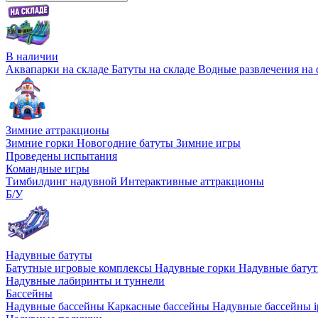
В наличии
Аквапарки на складе
Батуты на складе
Водные развлечения на 
Зимние аттракционы
Зимние горки
Новогодние батуты
Зимние игры
Проведены испытания
Командные игры
Тимбилдинг надувной
Интерактивные аттракционы
Б/У
Надувные батуты
Батутные игровые комплексы
Надувные горки
Надувные бату
Надувные лабиринты и туннели
Бассейны
Надувные бассейны
Каркасные бассейны
Надувные бассейны i