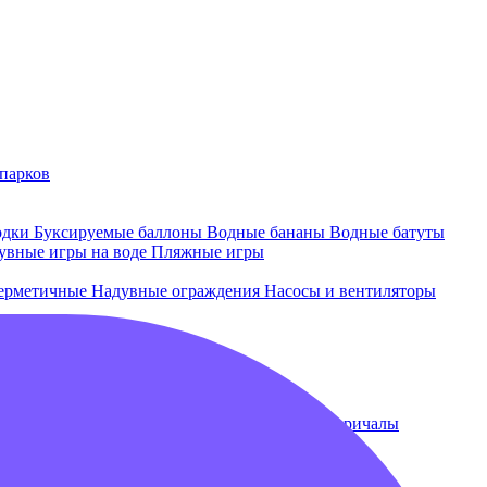
парков
одки
Буксируемые баллоны
Водные бананы
Водные батуты
увные игры на воде
Пляжные игры
ерметичные
Надувные ограждения
Насосы и вентиляторы
 и лежаки
Плавающие бассейны
Понтоны и причалы