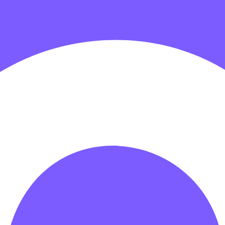
гровых центров
Детские электромобили
Акробатические дорож
зрачные палатки
Надувные игры