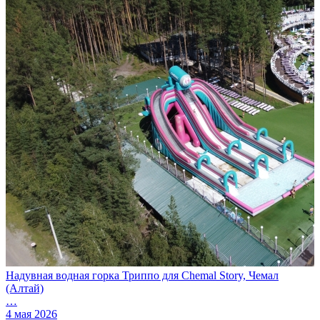
Надувная водная горка Триппо для Chemal Story, Чемал
(Алтай)
…
4 мая 2026