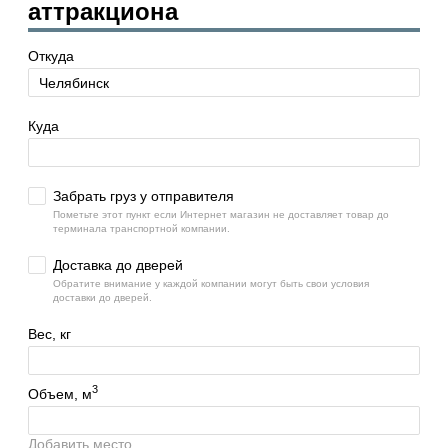
аттракциона
Откуда
Куда
Забрать груз у отправителя
Пометьте этот пункт если Интернет магазин не доставляет товар до
терминала транспортной компании.
Доставка до дверей
Обратите внимание у каждой компании могут быть свои условия
доставки до дверей.
Вес, кг
3
Объем, м
Добавить место