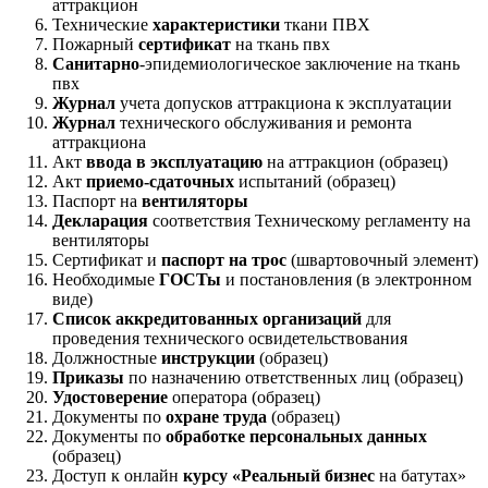
аттракцион
Технические
характеристики
ткани ПВХ
Пожарный
сертификат
на ткань пвх
Санитарно
-эпидемиологическое заключение на ткань
пвх
Журнал
учета допусков аттракциона к эксплуатации
Журнал
технического обслуживания и ремонта
аттракциона
Акт
ввода в эксплуатацию
на аттракцион (образец)
Акт
приемо-сдаточных
испытаний (образец)
Паспорт на
вентиляторы
Декларация
соответствия Техническому регламенту на
вентиляторы
Сертификат и
паспорт на трос
(швартовочный элемент)
Необходимые
ГОСТы
и постановления (в электронном
виде)
Список аккредитованных организаций
для
проведения технического освидетельствования
Должностные
инструкции
(образец)
Приказы
по назначению ответственных лиц (образец)
Удостоверение
оператора (образец)
Документы по
охране труда
(образец)
Документы по
обработке персональных данных
(образец)
Доступ к онлайн
курсу «Реальный бизнес
на батутах»