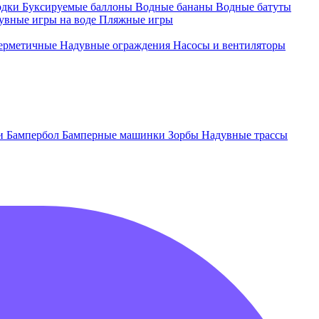
одки
Буксируемые баллоны
Водные бананы
Водные батуты
увные игры на воде
Пляжные игры
ерметичные
Надувные ограждения
Насосы и вентиляторы
ки
Бампербол
Бамперные машинки
Зорбы
Надувные трассы