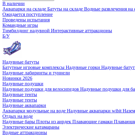
В наличии
Аквапарки на складе
Батуты на складе
Водные развлечения на 
Ожидается поступление
Проведены испытания
Командные игры
Тимбилдинг надувной
Интерактивные аттракционы
Б/У
Надувные батуты
Батутные игровые комплексы
Надувные горки
Надувные бату
Надувные лабиринты и туннели
Новинки 2026
Надувные подушки
Надувные подушки для велосипедов
Надувные подушки для б
Надувные тенты
Надувные тенты
Надувные аквапарки
Аквапарки модульные на воде
Надувные аквапарки wibit
Назе
Отдых на воде
Надувные бары
Плоты из аирдек
Плавающие гамаки
Плавающи
Электрические катамараны
Водные аттракционы