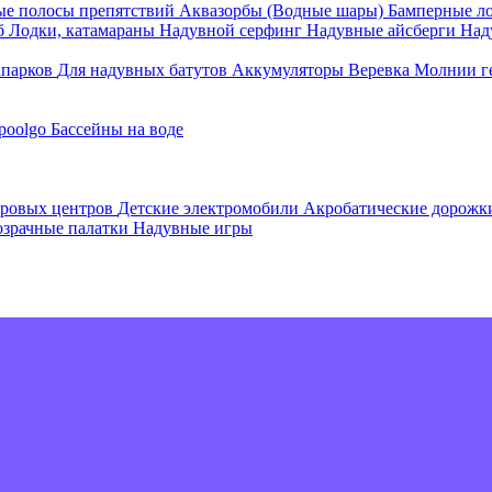
е полосы препятствий
Аквазорбы (Водные шары)
Бамперные л
об
Лодки, катамараны
Надувной серфинг
Надувные айсберги
Над
апарков
Для надувных батутов
Аккумуляторы
Веревка
Молнии г
poolgo
Бассейны на воде
гровых центров
Детские электромобили
Акробатические дорож
зрачные палатки
Надувные игры