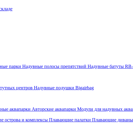
складе
тные парки
Надувные полосы препятствий
Надувные батуты RB
атутных центров
Надувные подушки Bigairbag
мные аквапарки
Авторские аквапарки
Модули для надувных аква
е острова и комплексы
Плавающие палатки
Плавающие диваны