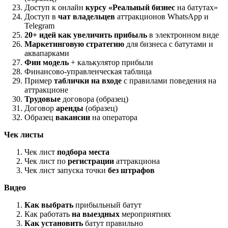
Доступ к онлайн
курсу «Реальный бизнес
на батутах»
Доступ в
чат владельцев
аттракционов WhatsApp и
Telegram
20+ идей как увеличить прибыль
в электронном виде
Маркетинговую стратегию
для бизнеса с батутами и
аквапарками
Фин модель
+ калькулятор прибыли
Финансово-управленческая таблица
Пример
таблички на входе
с правилами поведения на
аттракционе
Трудовые
договора (образец)
Договор
аренды
(образец)
Образец
вакансии
на оператора
Чек листы
Чек лист
подбора места
Чек лист по
регистрации
аттракциона
Чек лист запуска точки
без штрафов
Видео
Как выбрать
прибыльный батут
Как работать
на выездных
мероприятиях
Как установить
батут правильно