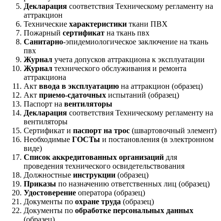
Декларация
соответствия Техническому регламенту на
аттракцион
Технические
характеристики
ткани ПВХ
Пожарный
сертификат
на ткань пвх
Санитарно
-эпидемиологическое заключение на ткань
пвх
Журнал
учета допусков аттракциона к эксплуатации
Журнал
технического обслуживания и ремонта
аттракциона
Акт
ввода в эксплуатацию
на аттракцион (образец)
Акт
приемо-сдаточных
испытаний (образец)
Паспорт на
вентиляторы
Декларация
соответствия Техническому регламенту на
вентиляторы
Сертификат и
паспорт на трос
(швартовочный элемент)
Необходимые
ГОСТы
и постановления (в электронном
виде)
Список аккредитованных организаций
для
проведения технического освидетельствования
Должностные
инструкции
(образец)
Приказы
по назначению ответственных лиц (образец)
Удостоверение
оператора (образец)
Документы по
охране труда
(образец)
Документы по
обработке персональных данных
(образец)