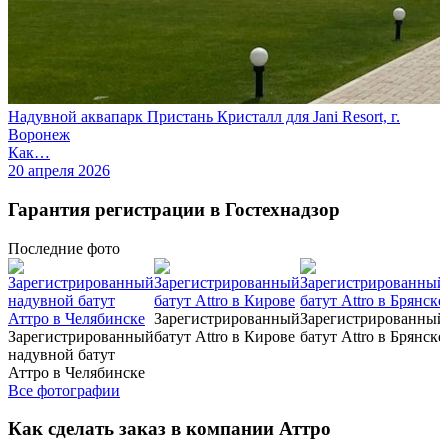
Надувной аквапарк Пристань Кристалл для Jani Resort, г.
Воронеж
Как…
20 апреля 2026
Гарантия регистрации в Гостехнадзор
Последние
фото
Зарегистрированный
Зарегистрированный
Зарегистрированный
батут Attro в Кирове
батут Attro в Брянске
надувной батут
Аттро в Челябинске
Все фотографии
Как сделать заказ в компании Аттро