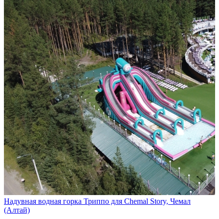
Надувная водная горка Триппо для Chemal Story, Чемал
(Алтай)
…