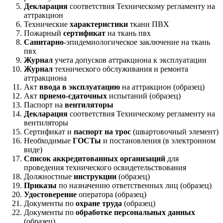
Декларация
соответствия Техническому регламенту на
аттракцион
Технические
характеристики
ткани ПВХ
Пожарный
сертификат
на ткань пвх
Санитарно
-эпидемиологическое заключение на ткань
пвх
Журнал
учета допусков аттракциона к эксплуатации
Журнал
технического обслуживания и ремонта
аттракциона
Акт
ввода в эксплуатацию
на аттракцион (образец)
Акт
приемо-сдаточных
испытаний (образец)
Паспорт на
вентиляторы
Декларация
соответствия Техническому регламенту на
вентиляторы
Сертификат и
паспорт на трос
(швартовочный элемент)
Необходимые
ГОСТы
и постановления (в электронном
виде)
Список аккредитованных организаций
для
проведения технического освидетельствования
Должностные
инструкции
(образец)
Приказы
по назначению ответственных лиц (образец)
Удостоверение
оператора (образец)
Документы по
охране труда
(образец)
Документы по
обработке персональных данных
(образец)