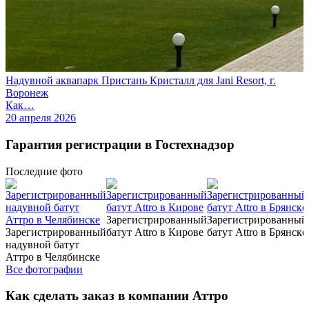
Надувной аквапарк Пристань Кристалл для Jani Resort, г.
Воронеж
Как…
20 апреля 2026
Гарантия регистрации в Гостехнадзор
Последние
фото
Зарегистрированный
Зарегистрированный
Зарегистрированный
батут Attro в Кирове
батут Attro в Брянске
надувной батут
Аттро в Челябинске
Все фотографии
Как сделать заказ в компании Аттро