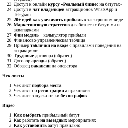
Доступ к онлайн
курсу «Реальный бизнес
на батутах»
Доступ в
чат владельцев
аттракционов WhatsApp и
Telegram
20+ идей как увеличить прибыль
в электронном виде
Маркетинговую стратегию
для бизнеса с батутами и
аквапарками
Фин модель
+ калькулятор прибыли
Финансово-управленческая таблица
Пример
таблички на входе
с правилами поведения на
аттракционе
Трудовые
договора (образец)
Договор
аренды
(образец)
Образец
вакансии
на оператора
Чек листы
Чек лист
подбора места
Чек лист по
регистрации
аттракциона
Чек лист запуска точки
без штрафов
Видео
Как выбрать
прибыльный батут
Как работать
на выездных
мероприятиях
Как установить
батут правильно