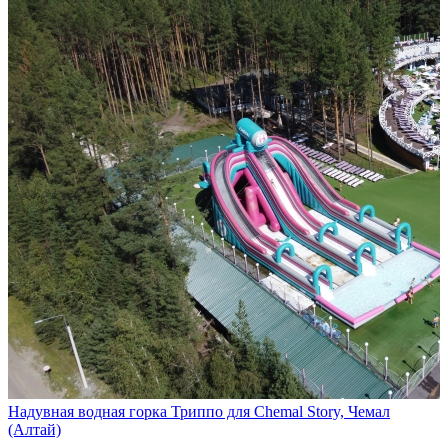
Надувная водная горка Триппо для Chemal Story, Чемал
(Алтай)
…