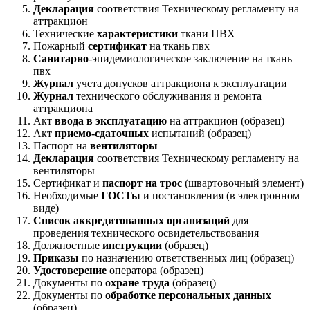
Декларация
соответствия Техническому регламенту на
аттракцион
Технические
характеристики
ткани ПВХ
Пожарный
сертификат
на ткань пвх
Санитарно
-эпидемиологическое заключение на ткань
пвх
Журнал
учета допусков аттракциона к эксплуатации
Журнал
технического обслуживания и ремонта
аттракциона
Акт
ввода в эксплуатацию
на аттракцион (образец)
Акт
приемо-сдаточных
испытаний (образец)
Паспорт на
вентиляторы
Декларация
соответствия Техническому регламенту на
вентиляторы
Сертификат и
паспорт на трос
(швартовочный элемент)
Необходимые
ГОСТы
и постановления (в электронном
виде)
Список аккредитованных организаций
для
проведения технического освидетельствования
Должностные
инструкции
(образец)
Приказы
по назначению ответственных лиц (образец)
Удостоверение
оператора (образец)
Документы по
охране труда
(образец)
Документы по
обработке персональных данных
(образец)