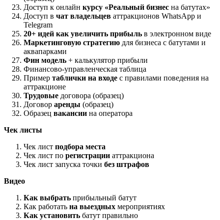
Доступ к онлайн
курсу «Реальный бизнес
на батутах»
Доступ в
чат владельцев
аттракционов WhatsApp и
Telegram
20+ идей как увеличить прибыль
в электронном виде
Маркетинговую стратегию
для бизнеса с батутами и
аквапарками
Фин модель
+ калькулятор прибыли
Финансово-управленческая таблица
Пример
таблички на входе
с правилами поведения на
аттракционе
Трудовые
договора (образец)
Договор
аренды
(образец)
Образец
вакансии
на оператора
Чек листы
Чек лист
подбора места
Чек лист по
регистрации
аттракциона
Чек лист запуска точки
без штрафов
Видео
Как выбрать
прибыльный батут
Как работать
на выездных
мероприятиях
Как установить
батут правильно