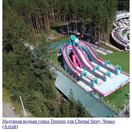
Надувная водная горка Триппо для Chemal Story, Чемал
(Алтай)
…