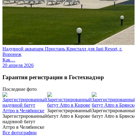
Надувной аквапарк Пристань Кристалл для Jani Resort, г.
Воронеж
Как…
20 апреля 2026
Гарантия регистрации в Гостехнадзор
Последние
фото
Зарегистрированный
Зарегистрированный
Зарегистрированный
батут Attro в Кирове
батут Attro в Брянске
надувной батут
Аттро в Челябинске
Все фотографии