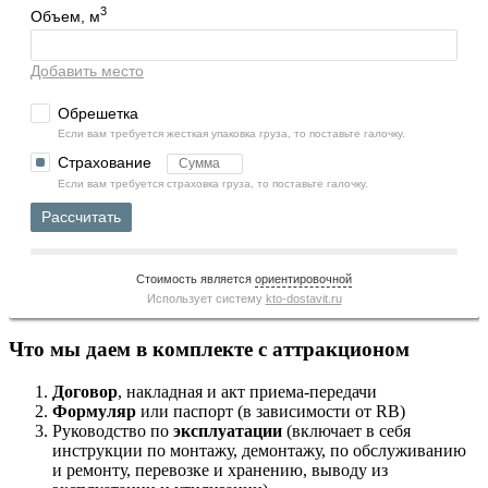
3
Объем, м
Добавить место
Обрешетка
Если вам требуется жесткая упаковка груза, то поставьте галочку.
Страхование
Если вам требуется страховка груза, то поставьте галочку.
Рассчитать
Стоимость является
ориентировочной
Использует систему
kto-dostavit.ru
Что мы даем в комплекте с аттракционом
Договор
, накладная и акт приема-передачи
Формуляр
или паспорт (в зависимости от RB)
Руководство по
эксплуатации
(включает в себя
инструкции по монтажу, демонтажу, по обслуживанию
и ремонту, перевозке и хранению, выводу из