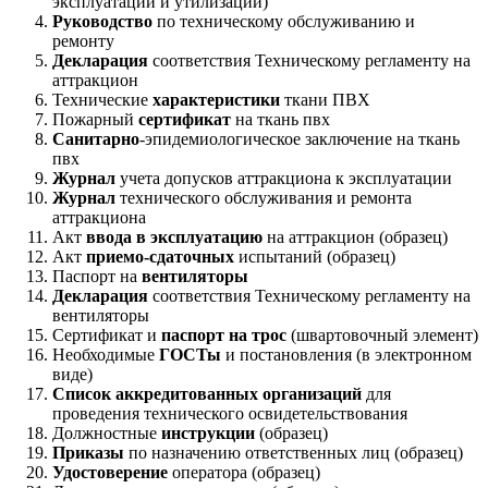
эксплуатации и утилизации)
Руководство
по техническому обслуживанию и
ремонту
Декларация
соответствия Техническому регламенту на
аттракцион
Технические
характеристики
ткани ПВХ
Пожарный
сертификат
на ткань пвх
Санитарно
-эпидемиологическое заключение на ткань
пвх
Журнал
учета допусков аттракциона к эксплуатации
Журнал
технического обслуживания и ремонта
аттракциона
Акт
ввода в эксплуатацию
на аттракцион (образец)
Акт
приемо-сдаточных
испытаний (образец)
Паспорт на
вентиляторы
Декларация
соответствия Техническому регламенту на
вентиляторы
Сертификат и
паспорт на трос
(швартовочный элемент)
Необходимые
ГОСТы
и постановления (в электронном
виде)
Список аккредитованных организаций
для
проведения технического освидетельствования
Должностные
инструкции
(образец)
Приказы
по назначению ответственных лиц (образец)
Удостоверение
оператора (образец)