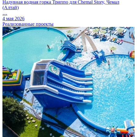
Надувная водная горка Триппо для Chemal Story, Чемал
(Алтай)
…
4 мая 2026
Реализованные проекты