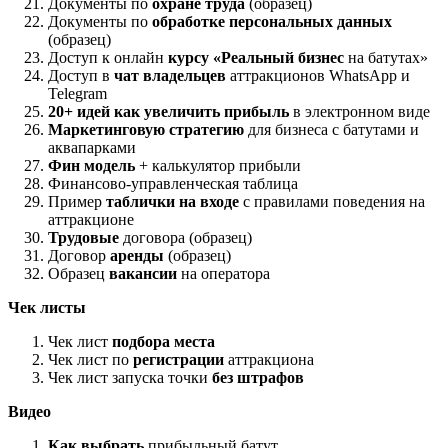
Документы по
охране труда
(образец)
Документы по
обработке персональных данных
(образец)
Доступ к онлайн
курсу «Реальный бизнес
на батутах»
Доступ в
чат владельцев
аттракционов WhatsApp и
Telegram
20+ идей как увеличить прибыль
в электронном виде
Маркетинговую стратегию
для бизнеса с батутами и
аквапарками
Фин модель
+ калькулятор прибыли
Финансово-управленческая таблица
Пример
таблички на входе
с правилами поведения на
аттракционе
Трудовые
договора (образец)
Договор
аренды
(образец)
Образец
вакансии
на оператора
Чек листы
Чек лист
подбора места
Чек лист по
регистрации
аттракциона
Чек лист запуска точки
без штрафов
Видео
Как выбрать
прибыльный батут