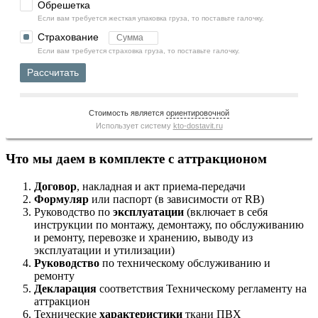
Обрешетка
Если вам требуется жесткая упаковка груза, то поставьте галочку.
Страхование
Если вам требуется страховка груза, то поставьте галочку.
Рассчитать
Стоимость является
ориентировочной
Использует систему
kto-dostavit.ru
Что мы даем в комплекте с аттракционом
Договор
, накладная и акт приема-передачи
Формуляр
или паспорт (в зависимости от RB)
Руководство по
эксплуатации
(включает в себя
инструкции по монтажу, демонтажу, по обслуживанию
и ремонту, перевозке и хранению, выводу из
эксплуатации и утилизации)
Руководство
по техническому обслуживанию и
ремонту
Декларация
соответствия Техническому регламенту на
аттракцион
Технические
характеристики
ткани ПВХ