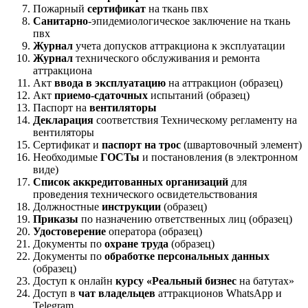
Пожарный
сертификат
на ткань пвх
Санитарно
-эпидемиологическое заключение на ткань
пвх
Журнал
учета допусков аттракциона к эксплуатации
Журнал
технического обслуживания и ремонта
аттракциона
Акт
ввода в эксплуатацию
на аттракцион (образец)
Акт
приемо-сдаточных
испытаний (образец)
Паспорт на
вентиляторы
Декларация
соответствия Техническому регламенту на
вентиляторы
Сертификат и
паспорт на трос
(швартовочный элемент)
Необходимые
ГОСТы
и постановления (в электронном
виде)
Список аккредитованных организаций
для
проведения технического освидетельствования
Должностные
инструкции
(образец)
Приказы
по назначению ответственных лиц (образец)
Удостоверение
оператора (образец)
Документы по
охране труда
(образец)
Документы по
обработке персональных данных
(образец)
Доступ к онлайн
курсу «Реальный бизнес
на батутах»
Доступ в
чат владельцев
аттракционов WhatsApp и
Telegram