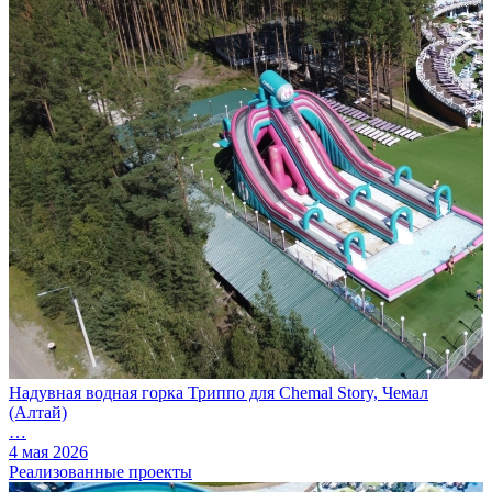
Надувная водная горка Триппо для Chemal Story, Чемал
(Алтай)
…
4 мая 2026
Реализованные проекты