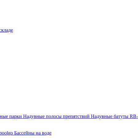
складе
тные парки
Надувные полосы препятствий
Надувные батуты RB
poolgo
Бассейны на воде