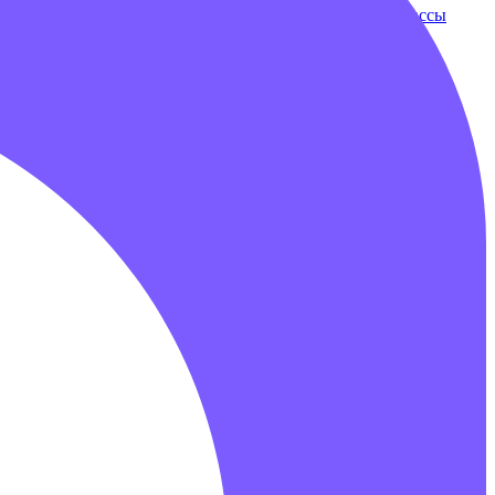
ки
Бампербол
Бамперные машинки
Зорбы
Надувные трассы