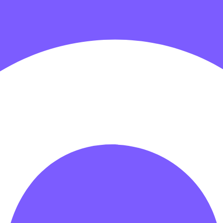
гровых центров
Детские электромобили
Акробатические дорож
зрачные палатки
Надувные игры