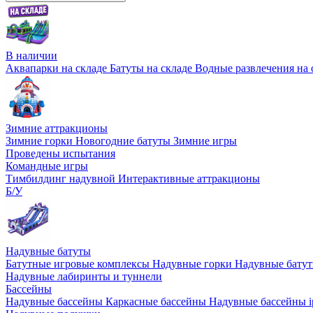
В наличии
Аквапарки на складе
Батуты на складе
Водные развлечения на 
Зимние аттракционы
Зимние горки
Новогодние батуты
Зимние игры
Проведены испытания
Командные игры
Тимбилдинг надувной
Интерактивные аттракционы
Б/У
Надувные батуты
Батутные игровые комплексы
Надувные горки
Надувные бату
Надувные лабиринты и туннели
Бассейны
Надувные бассейны
Каркасные бассейны
Надувные бассейны i