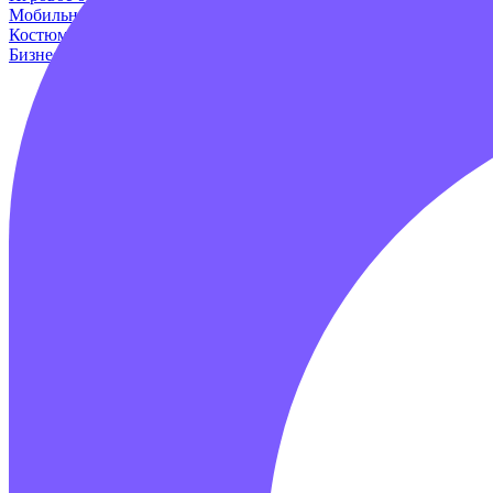
Мобильные аттракционы
Для дома и дачи
Оборудование для и
Костюмы динозавров
Пейнтбол
Родео аттракцион
Для авто
Про
Бизнес наборы