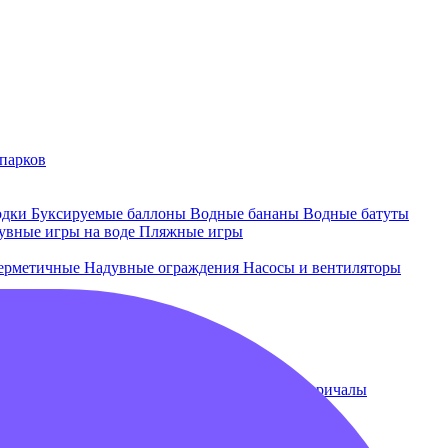
парков
одки
Буксируемые баллоны
Водные бананы
Водные батуты
увные игры на воде
Пляжные игры
ерметичные
Надувные ограждения
Насосы и вентиляторы
 и лежаки
Плавающие бассейны
Понтоны и причалы