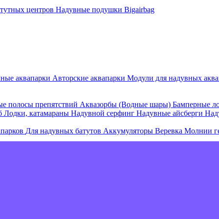
атутных центров
Надувные подушки Bigairbag
мные аквапарки
Авторские аквапарки
Модули для надувных аква
е полосы препятствий
Аквазорбы (Водные шары)
Бамперные л
об
Лодки, катамараны
Надувной серфинг
Надувные айсберги
Над
апарков
Для надувных батутов
Аккумуляторы
Веревка
Молнии г
е острова и комплексы
Плавающие палатки
Плавающие диваны