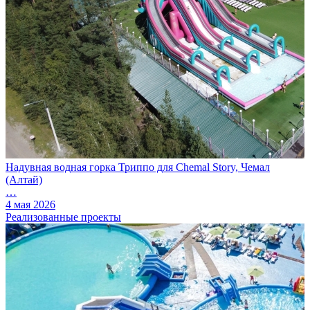
Надувная водная горка Триппо для Chemal Story, Чемал
(Алтай)
…
4 мая 2026
Реализованные проекты