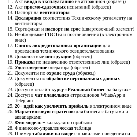
Акт
ввода в эксплуатацию
на аттракцион (образец)
Акт
приемо-сдаточных
испытаний (образец)
Паспорт на
вентиляторы
Декларация
соответствия Техническому регламенту на
вентиляторы
Сертификат и
паспорт на трос
(швартовочный элемент)
Необходимые
ГОСТы
и постановления (в электронном
виде)
Список аккредитованных организаций
для
проведения технического освидетельствования
Должностные
инструкции
(образец)
Приказы
по назначению ответственных лиц (образец)
Удостоверение
оператора (образец)
Документы по
охране труда
(образец)
Документы по
обработке персональных данных
(образец)
Доступ к онлайн
курсу «Реальный бизнес
на батутах»
Доступ в
чат владельцев
аттракционов WhatsApp и
Telegram
20+ идей как увеличить прибыль
в электронном виде
Маркетинговую стратегию
для бизнеса с батутами и
аквапарками
Фин модель
+ калькулятор прибыли
Финансово-управленческая таблица
Пример
таблички на входе
с правилами поведения на