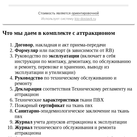
Стоимость является
ориентировочной
Использует систему
kto-dostavit.ru
Что мы даем в комплекте с аттракционом
Договор
, накладная и акт приема-передачи
Формуляр
или паспорт (в зависимости от RB)
Руководство по
эксплуатации
(включает в себя
инструкции по монтажу, демонтажу, по обслуживанию
и ремонту, перевозке и хранению, выводу из
эксплуатации и утилизации)
Руководство
по техническому обслуживанию и
ремонту
Декларация
соответствия Техническому регламенту на
аттракцион
Технические
характеристики
ткани ПВХ
Пожарный
сертификат
на ткань пвх
Санитарно
-эпидемиологическое заключение на ткань
пвх
Журнал
учета допусков аттракциона к эксплуатации
Журнал
технического обслуживания и ремонта
аттракциона