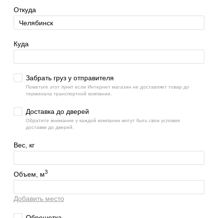
Откуда
Куда
Забрать груз у отправителя
Пометьте этот пункт если Интернет магазин не доставляет товар до
терминала транспортной компании.
Доставка до дверей
Обратите внимание у каждой компании могут быть свои условия
доставки до дверей.
Вес, кг
3
Объем, м
Добавить место
Обрешетка