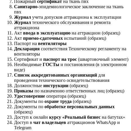
Пожарный
сертификат
на ткань пвх
Санитарно
-эпидемиологическое заключение на ткань
пвх
Журнал
учета допусков аттракциона к эксплуатации
Журнал
технического обслуживания и ремонта
аттракциона
Акт
ввода в эксплуатацию
на аттракцион (образец)
Акт
приемо-сдаточных
испытаний (образец)
Паспорт на
вентиляторы
Декларация
соответствия Техническому регламенту на
вентиляторы
Сертификат и
паспорт на трос
(швартовочный элемент)
Необходимые
ГОСТы
и постановления (в электронном
виде)
Список аккредитованных организаций
для
проведения технического освидетельствования
Должностные
инструкции
(образец)
Приказы
по назначению ответственных лиц (образец)
Удостоверение
оператора (образец)
Документы по
охране труда
(образец)
Документы по
обработке персональных данных
(образец)
Доступ к онлайн
курсу «Реальный бизнес
на батутах»
Доступ в
чат владельцев
аттракционов WhatsApp и
Telegram