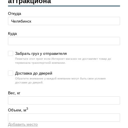
аттракциона
Откуда
Куда
Забрать груз у отправителя
Пометьте этот пункт если Интернет магазин не доставляет товар до
терминала транспортной компании.
Доставка до дверей
Обратите внимание у каждой компании могут быть свои условия
доставки до дверей.
Вес, кг
3
Объем, м
Добавить место