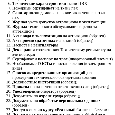
Технические
характеристики
ткани ПВХ
Пожарный
сертификат
на ткань пвх
Санитарно
-эпидемиологическое заключение на ткань
пвх
Журнал
учета допусков аттракциона к эксплуатации
Журнал
технического обслуживания и ремонта
аттракциона
Акт
ввода в эксплуатацию
на аттракцион (образец)
Акт
приемо-сдаточных
испытаний (образец)
Паспорт на
вентиляторы
Декларация
соответствия Техническому регламенту на
вентиляторы
Сертификат и
паспорт на трос
(швартовочный элемент)
Необходимые
ГОСТы
и постановления (в электронном
виде)
Список аккредитованных организаций
для
проведения технического освидетельствования
Должностные
инструкции
(образец)
Приказы
по назначению ответственных лиц (образец)
Удостоверение
оператора (образец)
Документы по
охране труда
(образец)
Документы по
обработке персональных данных
(образец)
Доступ к онлайн
курсу «Реальный бизнес
на батутах»
Доступ в
чат владельцев
аттракционов WhatsApp и