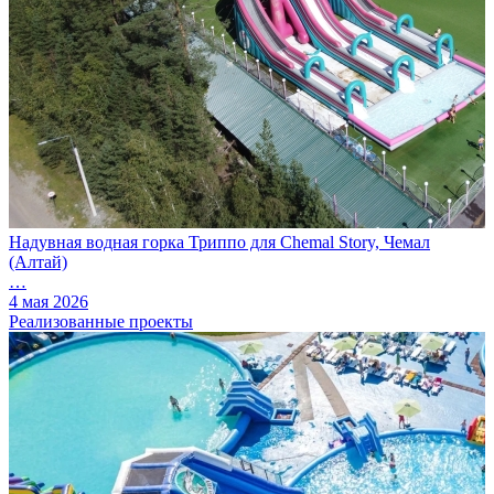
Надувная водная горка Триппо для Chemal Story, Чемал
(Алтай)
…
4 мая 2026
Реализованные проекты