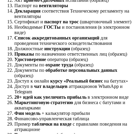
Акт
приемо-сдаточных
испытаний (образец)
Паспорт на
вентиляторы
Декларация
соответствия Техническому регламенту на
вентиляторы
Сертификат и
паспорт на трос
(швартовочный элемент)
Необходимые
ГОСТы
и постановления (в электронном
виде)
Список аккредитованных организаций
для
проведения технического освидетельствования
Должностные
инструкции
(образец)
Приказы
по назначению ответственных лиц (образец)
Удостоверение
оператора (образец)
Документы по
охране труда
(образец)
Документы по
обработке персональных данных
(образец)
Доступ к онлайн
курсу «Реальный бизнес
на батутах»
Доступ в
чат владельцев
аттракционов WhatsApp и
Telegram
20+ идей как увеличить прибыль
в электронном виде
Маркетинговую стратегию
для бизнеса с батутами и
аквапарками
Фин модель
+ калькулятор прибыли
Финансово-управленческая таблица
Пример
таблички на входе
с правилами поведения на
аттракционе