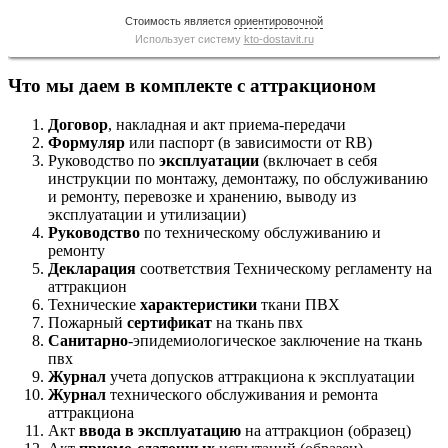
Стоимость является
ориентировочной
Использует систему
kto-dostavit.ru
Что мы даем в комплекте с аттракционом
Договор
, накладная и акт приема-передачи
Формуляр
или паспорт (в зависимости от RB)
Руководство по
эксплуатации
(включает в себя
инструкции по монтажу, демонтажу, по обслуживанию
и ремонту, перевозке и хранению, выводу из
эксплуатации и утилизации)
Руководство
по техническому обслуживанию и
ремонту
Декларация
соответствия Техническому регламенту на
аттракцион
Технические
характеристики
ткани ПВХ
Пожарный
сертификат
на ткань пвх
Санитарно
-эпидемиологическое заключение на ткань
пвх
Журнал
учета допусков аттракциона к эксплуатации
Журнал
технического обслуживания и ремонта
аттракциона
Акт
ввода в эксплуатацию
на аттракцион (образец)