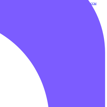
ки
Бампербол
Бамперные машинки
Зорбы
Надувные трассы