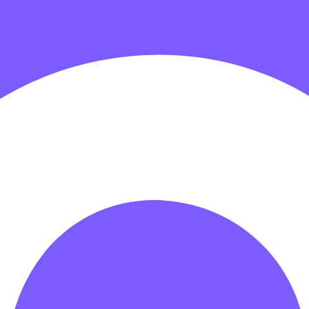
гровых центров
Детские электромобили
Акробатические дорож
зрачные палатки
Надувные игры