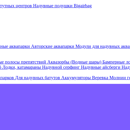
атутных центров
Надувные подушки Bigairbag
мные аквапарки
Авторские аквапарки
Модули для надувных аква
е полосы препятствий
Аквазорбы (Водные шары)
Бамперные л
об
Лодки, катамараны
Надувной серфинг
Надувные айсберги
Над
апарков
Для надувных батутов
Аккумуляторы
Веревка
Молнии г
е острова и комплексы
Плавающие палатки
Плавающие диваны