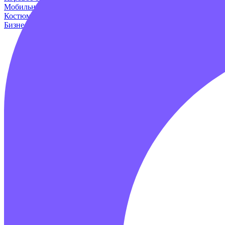
Мобильные аттракционы
Для дома и дачи
Оборудование для и
Костюмы динозавров
Пейнтбол
Родео аттракцион
Для авто
Про
Бизнес наборы