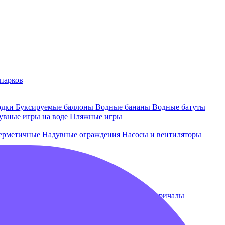
парков
одки
Буксируемые баллоны
Водные бананы
Водные батуты
увные игры на воде
Пляжные игры
ерметичные
Надувные ограждения
Насосы и вентиляторы
 и лежаки
Плавающие бассейны
Понтоны и причалы