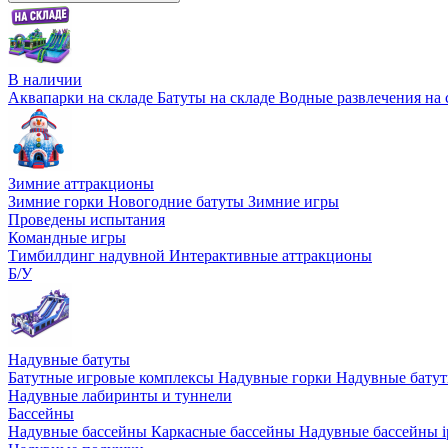
В наличии
Аквапарки на складе
Батуты на складе
Водные развлечения на 
Зимние аттракционы
Зимние горки
Новогодние батуты
Зимние игры
Проведены испытания
Командные игры
Тимбилдинг надувной
Интерактивные аттракционы
Б/У
Надувные батуты
Батутные игровые комплексы
Надувные горки
Надувные бату
Надувные лабиринты и туннели
Бассейны
Надувные бассейны
Каркасные бассейны
Надувные бассейны i