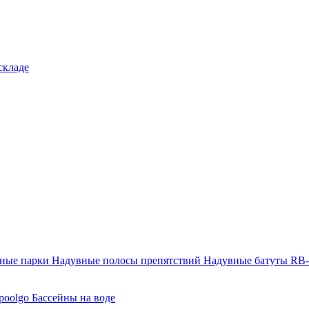
складе
тные парки
Надувные полосы препятствий
Надувные батуты RB
poolgo
Бассейны на воде