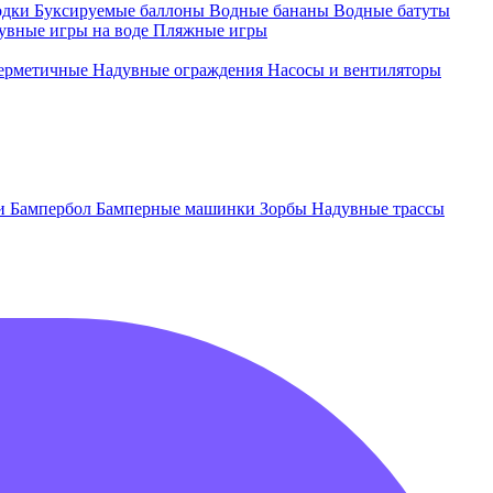
одки
Буксируемые баллоны
Водные бананы
Водные батуты
увные игры на воде
Пляжные игры
ерметичные
Надувные ограждения
Насосы и вентиляторы
ки
Бампербол
Бамперные машинки
Зорбы
Надувные трассы