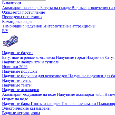
В наличии
Аквапарки на складе
Батуты на складе
Водные развлечения на 
Ожидается поступление
Проведены испытания
Командные игры
Тимбилдинг надувной
Интерактивные аттракционы
Б/У
Надувные батуты
Батутные игровые комплексы
Надувные горки
Надувные бату
Надувные лабиринты и туннели
Новинки 2026
Надувные подушки
Надувные подушки для велосипедов
Надувные подушки для б
Надувные тенты
Надувные тенты
Надувные аквапарки
Аквапарки модульные на воде
Надувные аквапарки wibit
Назе
Отдых на воде
Надувные бары
Плоты из аирдек
Плавающие гамаки
Плавающи
Электрические катамараны
Водные аттракционы