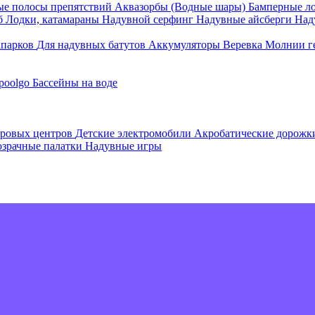
е полосы препятствий
Аквазорбы (Водные шары)
Бамперные л
об
Лодки, катамараны
Надувной серфинг
Надувные айсберги
Над
апарков
Для надувных батутов
Аккумуляторы
Веревка
Молнии г
poolgo
Бассейны на воде
гровых центров
Детские электромобили
Акробатические дорож
зрачные палатки
Надувные игры