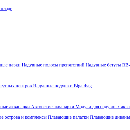
складе
тные парки
Надувные полосы препятствий
Надувные батуты RB
атутных центров
Надувные подушки Bigairbag
мные аквапарки
Авторские аквапарки
Модули для надувных аква
е острова и комплексы
Плавающие палатки
Плавающие диваны