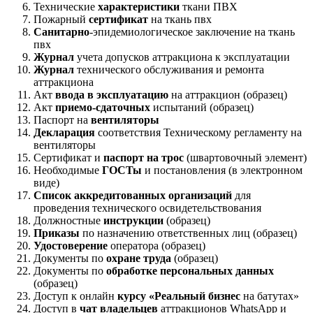
Технические
характеристики
ткани ПВХ
Пожарный
сертификат
на ткань пвх
Санитарно
-эпидемиологическое заключение на ткань
пвх
Журнал
учета допусков аттракциона к эксплуатации
Журнал
технического обслуживания и ремонта
аттракциона
Акт
ввода в эксплуатацию
на аттракцион (образец)
Акт
приемо-сдаточных
испытаний (образец)
Паспорт на
вентиляторы
Декларация
соответствия Техническому регламенту на
вентиляторы
Сертификат и
паспорт на трос
(швартовочный элемент)
Необходимые
ГОСТы
и постановления (в электронном
виде)
Список аккредитованных организаций
для
проведения технического освидетельствования
Должностные
инструкции
(образец)
Приказы
по назначению ответственных лиц (образец)
Удостоверение
оператора (образец)
Документы по
охране труда
(образец)
Документы по
обработке персональных данных
(образец)
Доступ к онлайн
курсу «Реальный бизнес
на батутах»
Доступ в
чат владельцев
аттракционов WhatsApp и