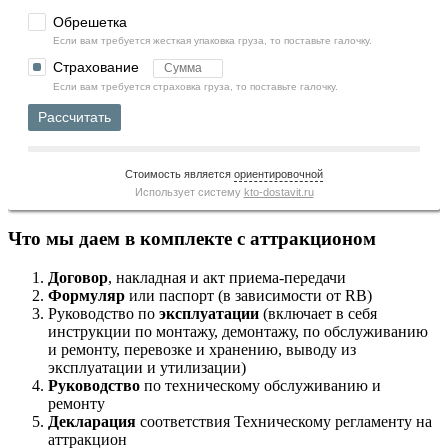
Обрешетка
Если вам требуется жесткая упаковка груза, то поставьте галочку.
Страхование
Если вам требуется страховка груза, то поставьте галочку.
Рассчитать
Стоимость является
ориентировочной
Использует систему
kto-dostavit.ru
Что мы даем в комплекте с аттракционом
Договор
, накладная и акт приема-передачи
Формуляр
или паспорт (в зависимости от RB)
Руководство по
эксплуатации
(включает в себя
инструкции по монтажу, демонтажу, по обслуживанию
и ремонту, перевозке и хранению, выводу из
эксплуатации и утилизации)
Руководство
по техническому обслуживанию и
ремонту
Декларация
соответствия Техническому регламенту на
аттракцион