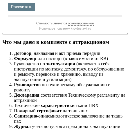
Рассчитать
Стоимость является
ориентировочной
Использует систему
kto-dostavit.ru
Что мы даем в комплекте с аттракционом
Договор
, накладная и акт приема-передачи
Формуляр
или паспорт (в зависимости от RB)
Руководство по
эксплуатации
(включает в себя
инструкции по монтажу, демонтажу, по обслуживанию
и ремонту, перевозке и хранению, выводу из
эксплуатации и утилизации)
Руководство
по техническому обслуживанию и
ремонту
Декларация
соответствия Техническому регламенту на
аттракцион
Технические
характеристики
ткани ПВХ
Пожарный
сертификат
на ткань пвх
Санитарно
-эпидемиологическое заключение на ткань
пвх
Журнал
учета допусков аттракциона к эксплуатации