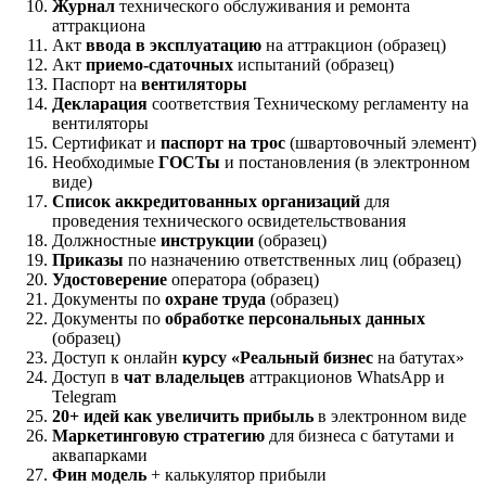
Журнал
технического обслуживания и ремонта
аттракциона
Акт
ввода в эксплуатацию
на аттракцион (образец)
Акт
приемо-сдаточных
испытаний (образец)
Паспорт на
вентиляторы
Декларация
соответствия Техническому регламенту на
вентиляторы
Сертификат и
паспорт на трос
(швартовочный элемент)
Необходимые
ГОСТы
и постановления (в электронном
виде)
Список аккредитованных организаций
для
проведения технического освидетельствования
Должностные
инструкции
(образец)
Приказы
по назначению ответственных лиц (образец)
Удостоверение
оператора (образец)
Документы по
охране труда
(образец)
Документы по
обработке персональных данных
(образец)
Доступ к онлайн
курсу «Реальный бизнес
на батутах»
Доступ в
чат владельцев
аттракционов WhatsApp и
Telegram
20+ идей как увеличить прибыль
в электронном виде
Маркетинговую стратегию
для бизнеса с батутами и
аквапарками
Фин модель
+ калькулятор прибыли