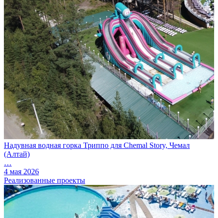
Надувная водная горка Триппо для Chemal Story, Чемал
(Алтай)
…
4 мая 2026
Реализованные проекты