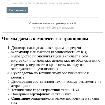
Если вам требуется страховка груза, то поставьте галочку.
Рассчитать
Стоимость является
ориентировочной
Использует систему
kto-dostavit.ru
Что мы даем в комплекте с аттракционом
Договор
, накладная и акт приема-передачи
Формуляр
или паспорт (в зависимости от RB)
Руководство по
эксплуатации
(включает в себя
инструкции по монтажу, демонтажу, по обслуживанию
и ремонту, перевозке и хранению, выводу из
эксплуатации и утилизации)
Руководство
по техническому обслуживанию и
ремонту
Декларация
соответствия Техническому регламенту на
аттракцион
Технические
характеристики
ткани ПВХ
Пожарный
сертификат
на ткань пвх
Санитарно
-эпидемиологическое заключение на ткань
пвх