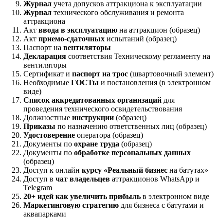
Журнал
учета допусков аттракциона к эксплуатации
Журнал
технического обслуживания и ремонта
аттракциона
Акт
ввода в эксплуатацию
на аттракцион (образец)
Акт
приемо-сдаточных
испытаний (образец)
Паспорт на
вентиляторы
Декларация
соответствия Техническому регламенту на
вентиляторы
Сертификат и
паспорт на трос
(швартовочный элемент)
Необходимые
ГОСТы
и постановления (в электронном
виде)
Список аккредитованных организаций
для
проведения технического освидетельствования
Должностные
инструкции
(образец)
Приказы
по назначению ответственных лиц (образец)
Удостоверение
оператора (образец)
Документы по
охране труда
(образец)
Документы по
обработке персональных данных
(образец)
Доступ к онлайн
курсу «Реальный бизнес
на батутах»
Доступ в
чат владельцев
аттракционов WhatsApp и
Telegram
20+ идей как увеличить прибыль
в электронном виде
Маркетинговую стратегию
для бизнеса с батутами и
аквапарками