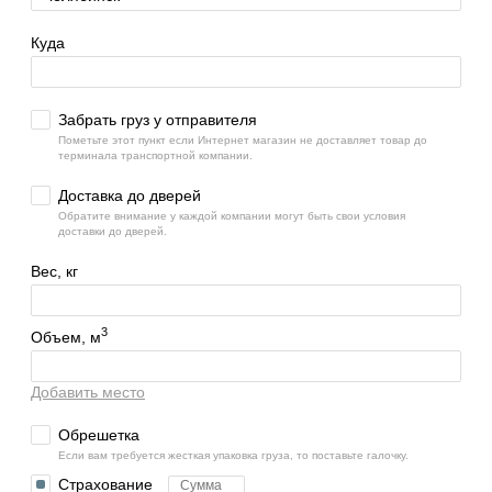
Куда
Забрать груз у отправителя
Пометьте этот пункт если Интернет магазин не доставляет товар до
терминала транспортной компании.
Доставка до дверей
Обратите внимание у каждой компании могут быть свои условия
доставки до дверей.
Вес, кг
3
Объем, м
Добавить место
Обрешетка
Если вам требуется жесткая упаковка груза, то поставьте галочку.
Страхование