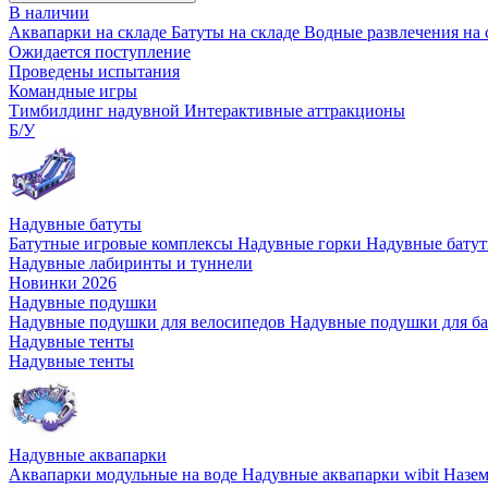
В наличии
Аквапарки на складе
Батуты на складе
Водные развлечения на 
Ожидается поступление
Проведены испытания
Командные игры
Тимбилдинг надувной
Интерактивные аттракционы
Б/У
Надувные батуты
Батутные игровые комплексы
Надувные горки
Надувные бату
Надувные лабиринты и туннели
Новинки 2026
Надувные подушки
Надувные подушки для велосипедов
Надувные подушки для б
Надувные тенты
Надувные тенты
Надувные аквапарки
Аквапарки модульные на воде
Надувные аквапарки wibit
Назе