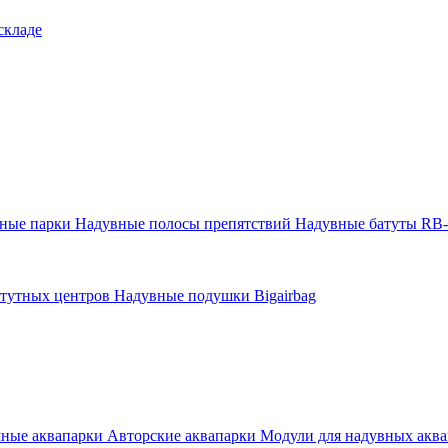
складе
тные парки
Надувные полосы препятствий
Надувные батуты RB
атутных центров
Надувные подушки Bigairbag
мные аквапарки
Авторские аквапарки
Модули для надувных аква