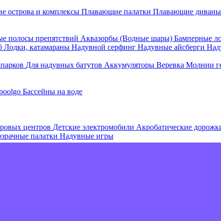
е острова и комплексы
Плавающие палатки
Плавающие диваны
е полосы препятствий
Аквазорбы (Водные шары)
Бамперные л
об
Лодки, катамараны
Надувной серфинг
Надувные айсберги
Над
апарков
Для надувных батутов
Аккумуляторы
Веревка
Молнии г
poolgo
Бассейны на воде
гровых центров
Детские электромобили
Акробатические дорож
зрачные палатки
Надувные игры