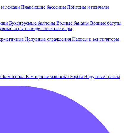
 и лежаки
Плавающие бассейны
Понтоны и причалы
одки
Буксируемые баллоны
Водные бананы
Водные батуты
увные игры на воде
Пляжные игры
ерметичные
Надувные ограждения
Насосы и вентиляторы
ки
Бампербол
Бамперные машинки
Зорбы
Надувные трассы