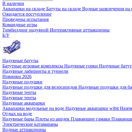
В наличии
Аквапарки на складе
Батуты на складе
Водные развлечения на 
Ожидается поступление
Проведены испытания
Командные игры
Тимбилдинг надувной
Интерактивные аттракционы
Б/У
Надувные батуты
Батутные игровые комплексы
Надувные горки
Надувные бату
Надувные лабиринты и туннели
Новинки 2026
Надувные подушки
Надувные подушки для велосипедов
Надувные подушки для б
Надувные тенты
Надувные тенты
Надувные аквапарки
Аквапарки модульные на воде
Надувные аквапарки wibit
Назе
Отдых на воде
Надувные бары
Плоты из аирдек
Плавающие гамаки
Плавающи
Электрические катамараны
Водные аттракционы