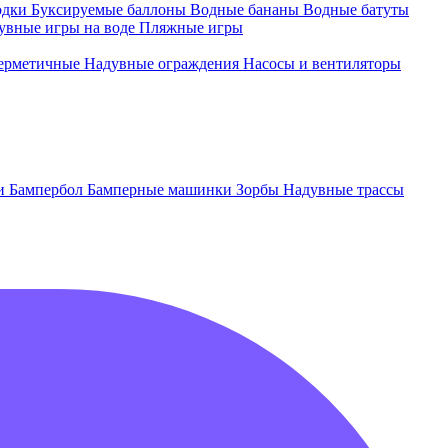
одки
Буксируемые баллоны
Водные бананы
Водные батуты
увные игры на воде
Пляжные игры
ерметичные
Надувные ограждения
Насосы и вентиляторы
ки
Бампербол
Бамперные машинки
Зорбы
Надувные трассы