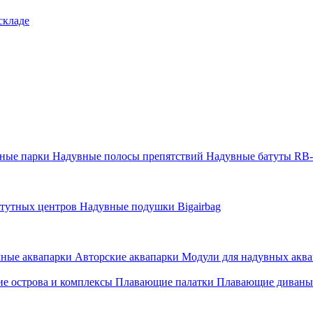
складе
тные парки
Надувные полосы препятствий
Надувные батуты RB
атутных центров
Надувные подушки Bigairbag
мные аквапарки
Авторские аквапарки
Модули для надувных аква
е острова и комплексы
Плавающие палатки
Плавающие диваны