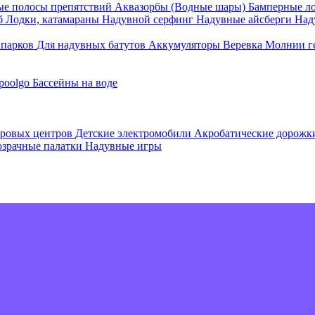
е полосы препятствий
Аквазорбы (Водные шары)
Бамперные л
об
Лодки, катамараны
Надувной серфинг
Надувные айсберги
Над
апарков
Для надувных батутов
Аккумуляторы
Веревка
Молнии г
poolgo
Бассейны на воде
гровых центров
Детские электромобили
Акробатические дорож
зрачные палатки
Надувные игры