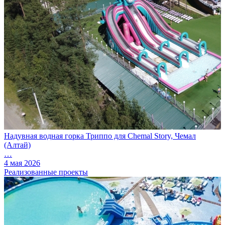
Надувная водная горка Триппо для Chemal Story, Чемал
(Алтай)
…
4 мая 2026
Реализованные проекты