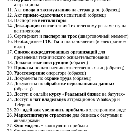
аттракциона
Акт
ввода в эксплуатацию
на аттракцион (образец)
Акт
приемо-сдаточных
испытаний (образец)
Паспорт на
вентиляторы
Декларация
соответствия Техническому регламенту на
вентиляторы
Сертификат и
паспорт на трос
(швартовочный элемент)
Необходимые
ГОСТы
и постановления (в электронном
виде)
Список аккредитованных организаций
для
проведения технического освидетельствования
Должностные
инструкции
(образец)
Приказы
по назначению ответственных лиц (образец)
Удостоверение
оператора (образец)
Документы по
охране труда
(образец)
Документы по
обработке персональных данных
(образец)
Доступ к онлайн
курсу «Реальный бизнес
на батутах»
Доступ в
чат владельцев
аттракционов WhatsApp и
Telegram
20+ идей как увеличить прибыль
в электронном виде
Маркетинговую стратегию
для бизнеса с батутами и
аквапарками
Фин модель
+ калькулятор прибыли
Финансово-управленческая таблица