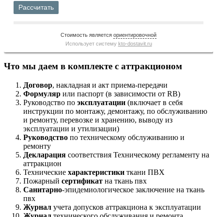
Рассчитать
Стоимость является
ориентировочной
Использует систему
kto-dostavit.ru
Что мы даем в комплекте с аттракционом
Договор
, накладная и акт приема-передачи
Формуляр
или паспорт (в зависимости от RB)
Руководство по
эксплуатации
(включает в себя
инструкции по монтажу, демонтажу, по обслуживанию
и ремонту, перевозке и хранению, выводу из
эксплуатации и утилизации)
Руководство
по техническому обслуживанию и
ремонту
Декларация
соответствия Техническому регламенту на
аттракцион
Технические
характеристики
ткани ПВХ
Пожарный
сертификат
на ткань пвх
Санитарно
-эпидемиологическое заключение на ткань
пвх
Журнал
учета допусков аттракциона к эксплуатации
Журнал
технического обслуживания и ремонта