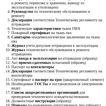
и ремонту, перевозке и хранению, выводу из
эксплуатации и утилизации)
Руководство
по техническому обслуживанию и
ремонту
Декларация
соответствия Техническому регламенту на
аттракцион
Технические
характеристики
ткани ПВХ
Пожарный
сертификат
на ткань пвх
Санитарно
-эпидемиологическое заключение на ткань
пвх
Журнал
учета допусков аттракциона к эксплуатации
Журнал
технического обслуживания и ремонта
аттракциона
Акт
ввода в эксплуатацию
на аттракцион (образец)
Акт
приемо-сдаточных
испытаний (образец)
Паспорт на
вентиляторы
Декларация
соответствия Техническому регламенту на
вентиляторы
Сертификат и
паспорт на трос
(швартовочный элемент)
Необходимые
ГОСТы
и постановления (в электронном
виде)
Список аккредитованных организаций
для
проведения технического освидетельствования
Должностные
инструкции
(образец)
Приказы
по назначению ответственных лиц (образец)