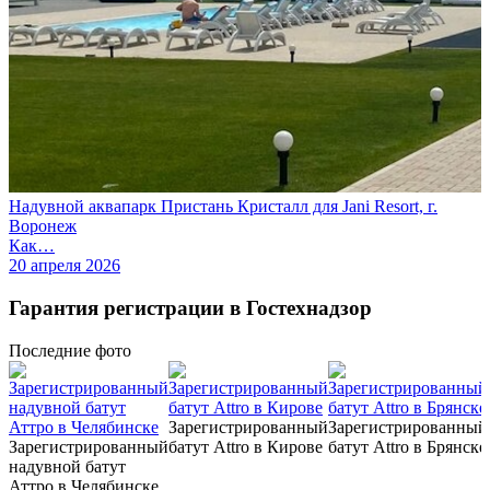
Надувной аквапарк Пристань Кристалл для Jani Resort, г.
Воронеж
Как…
20 апреля 2026
Гарантия регистрации в Гостехнадзор
Последние
фото
Зарегистрированный
Зарегистрированный
Зарегистрированный
батут Attro в Кирове
батут Attro в Брянске
надувной батут
Аттро в Челябинске