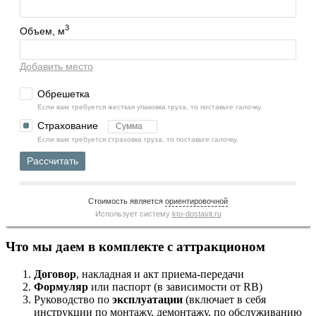
3
Объем, м
Добавить место
Обрешетка
Если вам требуется жесткая упаковка груза, то поставьте галочку.
Страхование
Если вам требуется страховка груза, то поставьте галочку.
Рассчитать
Стоимость является
ориентировочной
Использует систему
kto-dostavit.ru
Что мы даем в комплекте с аттракционом
Договор
, накладная и акт приема-передачи
Формуляр
или паспорт (в зависимости от RB)
Руководство по
эксплуатации
(включает в себя
инструкции по монтажу, демонтажу, по обслуживанию