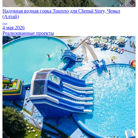
Надувная водная горка Триппо для Chemal Story, Чемал
(Алтай)
…
4 мая 2026
Реализованные проекты