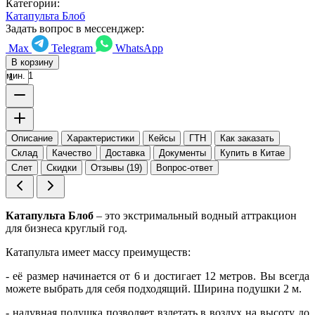
Категории:
Катапульта Блоб
Задать вопрос в мессенджер:
Max
Telegram
WhatsApp
В корзину
мин. 1
Описание
Характеристики
Кейсы
ГТН
Как заказать
Склад
Качество
Доставка
Документы
Купить в Китае
Слет
Скидки
Отзывы (19)
Вопрос-ответ
Катапульта Блоб
– это экстримальный водный аттракцион
для бизнеса круглый год.
Катапульта имеет массу преимуществ:
- её размер начинается от 6 и достигает 12 метров. Вы всегда
можете выбрать для себя подходящий. Ширина подушки 2 м.
- надувная подушка позволяет взлетать в воздух на высоту до