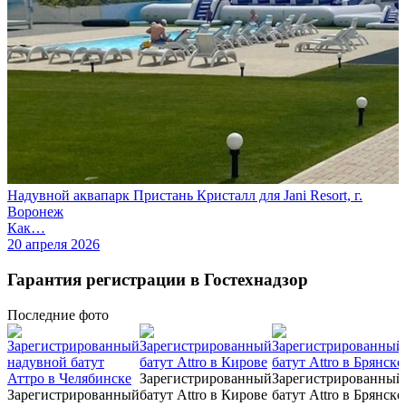
Надувной аквапарк Пристань Кристалл для Jani Resort, г.
Воронеж
Как…
20 апреля 2026
Гарантия регистрации в Гостехнадзор
Последние
фото
Зарегистрированный
Зарегистрированный
Зарегистрированный
батут Attro в Кирове
батут Attro в Брянске