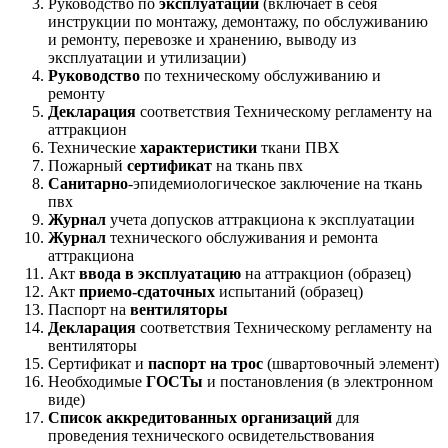
Руководство по
эксплуатации
(включает в себя
инструкции по монтажу, демонтажу, по обслуживанию
и ремонту, перевозке и хранению, выводу из
эксплуатации и утилизации)
Руководство
по техническому обслуживанию и
ремонту
Декларация
соответствия Техническому регламенту на
аттракцион
Технические
характеристики
ткани ПВХ
Пожарный
сертификат
на ткань пвх
Санитарно
-эпидемиологическое заключение на ткань
пвх
Журнал
учета допусков аттракциона к эксплуатации
Журнал
технического обслуживания и ремонта
аттракциона
Акт
ввода в эксплуатацию
на аттракцион (образец)
Акт
приемо-сдаточных
испытаний (образец)
Паспорт на
вентиляторы
Декларация
соответствия Техническому регламенту на
вентиляторы
Сертификат и
паспорт на трос
(швартовочный элемент)
Необходимые
ГОСТы
и постановления (в электронном
виде)
Список аккредитованных организаций
для
проведения технического освидетельствования