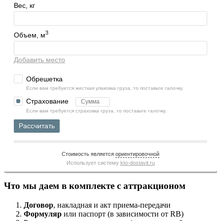
Вес, кг
3
Объем, м
Добавить место
Обрешетка
Если вам требуется жесткая упаковка груза, то поставьте галочку.
Страхование
Если вам требуется страховка груза, то поставьте галочку.
Рассчитать
Стоимость является
ориентировочной
Использует систему
kto-dostavit.ru
Что мы даем в комплекте с аттракционом
Договор
, накладная и акт приема-передачи
Формуляр
или паспорт (в зависимости от RB)