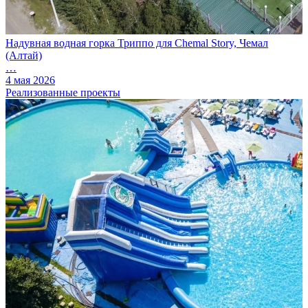
Надувная водная горка Триппо для Chemal Story, Чемал
(Алтай)
…
4 мая 2026
Реализованные проекты