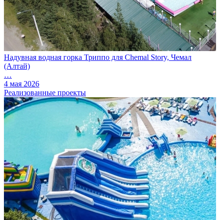
Надувная водная горка Триппо для Chemal Story, Чемал
(Алтай)
…
4 мая 2026
Реализованные проекты