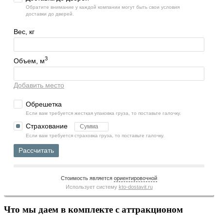
Обратите внимание у каждой компании могут быть свои условия
доставки до дверей.
Вес, кг
3
Объем, м
Добавить место
Обрешетка
Если вам требуется жесткая упаковка груза, то поставьте галочку.
Страхование
Если вам требуется страховка груза, то поставьте галочку.
Рассчитать
Стоимость является
ориентировочной
Использует систему
kto-dostavit.ru
Что мы даем в комплекте с аттракционом