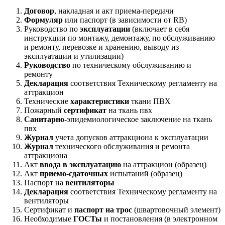
Договор
, накладная и акт приема-передачи
Формуляр
или паспорт (в зависимости от RB)
Руководство по
эксплуатации
(включает в себя
инструкции по монтажу, демонтажу, по обслуживанию
и ремонту, перевозке и хранению, выводу из
эксплуатации и утилизации)
Руководство
по техническому обслуживанию и
ремонту
Декларация
соответствия Техническому регламенту на
аттракцион
Технические
характеристики
ткани ПВХ
Пожарный
сертификат
на ткань пвх
Санитарно
-эпидемиологическое заключение на ткань
пвх
Журнал
учета допусков аттракциона к эксплуатации
Журнал
технического обслуживания и ремонта
аттракциона
Акт
ввода в эксплуатацию
на аттракцион (образец)
Акт
приемо-сдаточных
испытаний (образец)
Паспорт на
вентиляторы
Декларация
соответствия Техническому регламенту на
вентиляторы
Сертификат и
паспорт на трос
(швартовочный элемент)
Необходимые
ГОСТы
и постановления (в электронном