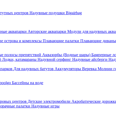
атутных центров
Надувные подушки Bigairbag
мные аквапарки
Авторские аквапарки
Модули для надувных аква
е острова и комплексы
Плавающие палатки
Плавающие диваны
е полосы препятствий
Аквазорбы (Водные шары)
Бамперные л
об
Лодки, катамараны
Надувной серфинг
Надувные айсберги
Над
апарков
Для надувных батутов
Аккумуляторы
Веревка
Молнии г
poolgo
Бассейны на воде
гровых центров
Детские электромобили
Акробатические дорож
зрачные палатки
Надувные игры