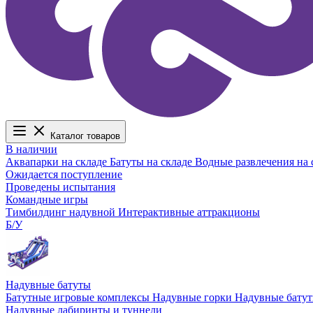
Каталог товаров
В наличии
Аквапарки на складе
Батуты на складе
Водные развлечения на 
Ожидается поступление
Проведены испытания
Командные игры
Тимбилдинг надувной
Интерактивные аттракционы
Б/У
Надувные батуты
Батутные игровые комплексы
Надувные горки
Надувные бату
Надувные лабиринты и туннели