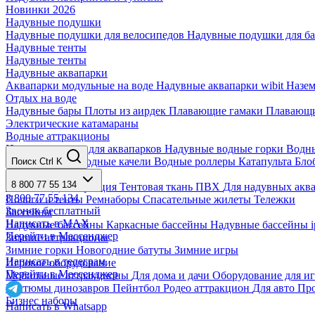
Новинки 2026
Надувные подушки
Надувные подушки для велосипедов
Надувные подушки для б
Надувные тенты
Надувные тенты
Надувные аквапарки
Аквапарки модульные на воде
Надувные аквапарки wibit
Назе
Отдых на воде
Надувные бары
Плоты из аирдек
Плавающие гамаки
Плавающи
Электрические катамараны
Водные аттракционы
Надувные круги для аквапарков
Надувные водные горки
Водны
Водные зорбы
Водные качели
Водные роллеры
Катапульта Бл
Поиск
Ctrl K
Аксессуары
8 800 77 55 134
Запчасти
Дезинфекция
Тентовая ткань ПВХ
Для надувных акв
8 800 77 55 134
Пологи и тенты
Ремнаборы
Спасательные жилеты
Тележки
Звонок бесплатный
Бассейны
Написать в MAX
Надувные бассейны
Каркасные бассейны
Надувные бассейны i
Перейти в Мессенджер
Зимние аттракционы
Зимние горки
Новогодние батуты
Зимние игры
Написать в телеграм
Игровое оборудование
Перейти в Мессенджер
Мобильные аттракционы
Для дома и дачи
Оборудование для и
Костюмы динозавров
Пейнтбол
Родео аттракцион
Для авто
Про
Бизнес наборы
Написать в Whatsapp