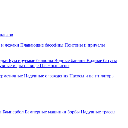
парков
 и лежаки
Плавающие бассейны
Понтоны и причалы
одки
Буксируемые баллоны
Водные бананы
Водные батуты
увные игры на воде
Пляжные игры
ерметичные
Надувные ограждения
Насосы и вентиляторы
ки
Бампербол
Бамперные машинки
Зорбы
Надувные трассы