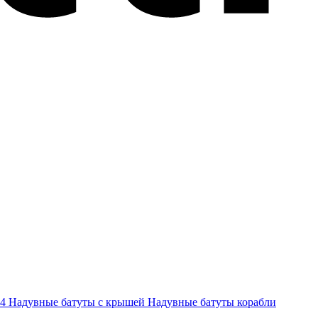
-4
Надувные батуты с крышей
Надувные батуты корабли