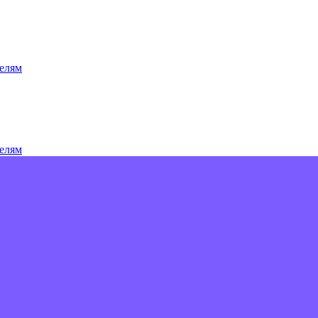
елям
елям