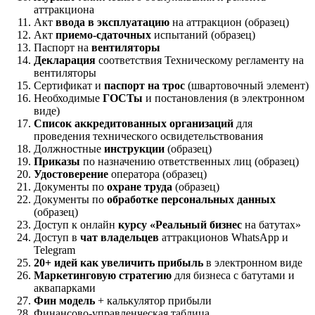
аттракциона
Акт
ввода в эксплуатацию
на аттракцион (образец)
Акт
приемо-сдаточных
испытаний (образец)
Паспорт на
вентиляторы
Декларация
соответствия Техническому регламенту на
вентиляторы
Сертификат и
паспорт на трос
(швартовочный элемент)
Необходимые
ГОСТы
и постановления (в электронном
виде)
Список аккредитованных организаций
для
проведения технического освидетельствования
Должностные
инструкции
(образец)
Приказы
по назначению ответственных лиц (образец)
Удостоверение
оператора (образец)
Документы по
охране труда
(образец)
Документы по
обработке персональных данных
(образец)
Доступ к онлайн
курсу «Реальный бизнес
на батутах»
Доступ в
чат владельцев
аттракционов WhatsApp и
Telegram
20+ идей как увеличить прибыль
в электронном виде
Маркетинговую стратегию
для бизнеса с батутами и
аквапарками
Фин модель
+ калькулятор прибыли
Финансово-управленческая таблица