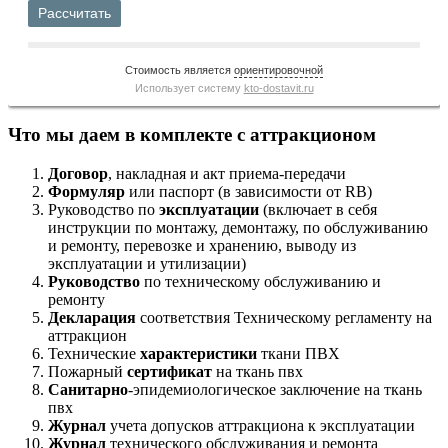
Рассчитать
Стоимость является
ориентировочной
Использует систему
kto-dostavit.ru
Что мы даем в комплекте с аттракционом
Договор
, накладная и акт приема-передачи
Формуляр
или паспорт (в зависимости от RB)
Руководство по
эксплуатации
(включает в себя
инструкции по монтажу, демонтажу, по обслуживанию
и ремонту, перевозке и хранению, выводу из
эксплуатации и утилизации)
Руководство
по техническому обслуживанию и
ремонту
Декларация
соответствия Техническому регламенту на
аттракцион
Технические
характеристики
ткани ПВХ
Пожарный
сертификат
на ткань пвх
Санитарно
-эпидемиологическое заключение на ткань
пвх
Журнал
учета допусков аттракциона к эксплуатации
Журнал
технического обслуживания и ремонта