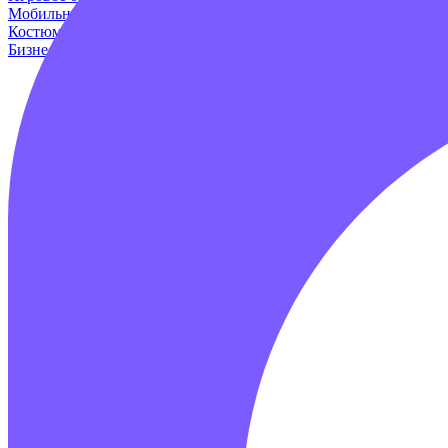
Мобильные аттракционы
Для дома и дачи
Оборудование для и
Костюмы динозавров
Пейнтбол
Родео аттракцион
Для авто
Про
Бизнес наборы