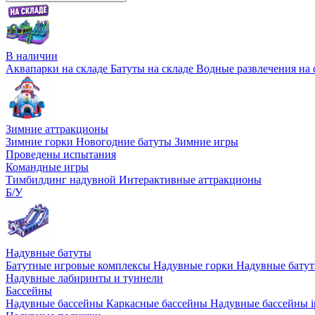
В наличии
Аквапарки на складе
Батуты на складе
Водные развлечения на 
Зимние аттракционы
Зимние горки
Новогодние батуты
Зимние игры
Проведены испытания
Командные игры
Тимбилдинг надувной
Интерактивные аттракционы
Б/У
Надувные батуты
Батутные игровые комплексы
Надувные горки
Надувные бату
Надувные лабиринты и туннели
Бассейны
Надувные бассейны
Каркасные бассейны
Надувные бассейны i