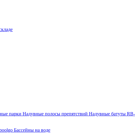
складе
тные парки
Надувные полосы препятствий
Надувные батуты RB
poolgo
Бассейны на воде