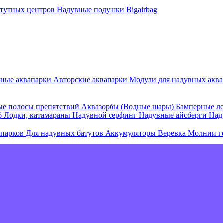
атутных центров
Надувные подушки Bigairbag
мные аквапарки
Авторские аквапарки
Модули для надувных аква
е полосы препятствий
Аквазорбы (Водные шары)
Бамперные л
об
Лодки, катамараны
Надувной серфинг
Надувные айсберги
Над
апарков
Для надувных батутов
Аккумуляторы
Веревка
Молнии г
е острова и комплексы
Плавающие палатки
Плавающие диваны