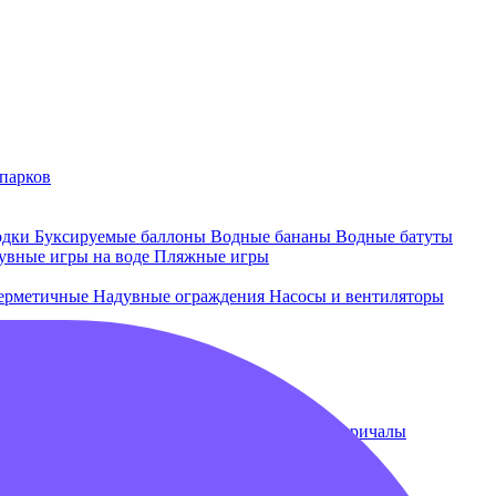
парков
одки
Буксируемые баллоны
Водные бананы
Водные батуты
увные игры на воде
Пляжные игры
ерметичные
Надувные ограждения
Насосы и вентиляторы
 и лежаки
Плавающие бассейны
Понтоны и причалы