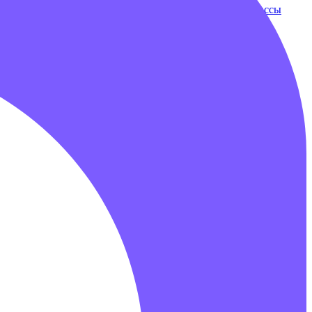
ки
Бампербол
Бамперные машинки
Зорбы
Надувные трассы