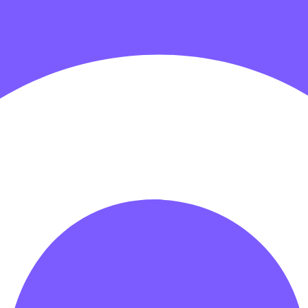
гровых центров
Детские электромобили
Акробатические дорож
зрачные палатки
Надувные игры