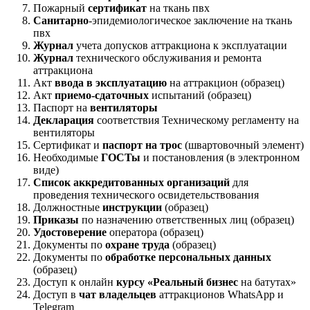
Пожарный
сертификат
на ткань пвх
Санитарно
-эпидемиологическое заключение на ткань
пвх
Журнал
учета допусков аттракциона к эксплуатации
Журнал
технического обслуживания и ремонта
аттракциона
Акт
ввода в эксплуатацию
на аттракцион (образец)
Акт
приемо-сдаточных
испытаний (образец)
Паспорт на
вентиляторы
Декларация
соответствия Техническому регламенту на
вентиляторы
Сертификат и
паспорт на трос
(швартовочный элемент)
Необходимые
ГОСТы
и постановления (в электронном
виде)
Список аккредитованных организаций
для
проведения технического освидетельствования
Должностные
инструкции
(образец)
Приказы
по назначению ответственных лиц (образец)
Удостоверение
оператора (образец)
Документы по
охране труда
(образец)
Документы по
обработке персональных данных
(образец)
Доступ к онлайн
курсу «Реальный бизнес
на батутах»
Доступ в
чат владельцев
аттракционов WhatsApp и
Telegram