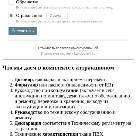
Обрешетка
Если вам требуется жесткая упаковка груза, то поставьте галочку.
Страхование
Если вам требуется страховка груза, то поставьте галочку.
Рассчитать
Стоимость является
ориентировочной
Использует систему
kto-dostavit.ru
Что мы даем в комплекте с аттракционом
Договор
, накладная и акт приема-передачи
Формуляр
или паспорт (в зависимости от RB)
Руководство по
эксплуатации
(включает в себя
инструкции по монтажу, демонтажу, по обслуживанию
и ремонту, перевозке и хранению, выводу из
эксплуатации и утилизации)
Руководство
по техническому обслуживанию и
ремонту
Декларация
соответствия Техническому регламенту на
аттракцион
Технические
характеристики
ткани ПВХ