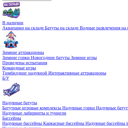
В наличии
Аквапарки на складе
Батуты на складе
Водные развлечения на 
Зимние аттракционы
Зимние горки
Новогодние батуты
Зимние игры
Проведены испытания
Командные игры
Тимбилдинг надувной
Интерактивные аттракционы
Б/У
Надувные батуты
Батутные игровые комплексы
Надувные горки
Надувные бату
Надувные лабиринты и туннели
Бассейны
Надувные бассейны
Каркасные бассейны
Надувные бассейны i