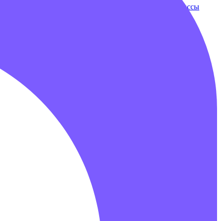
ки
Бампербол
Бамперные машинки
Зорбы
Надувные трассы