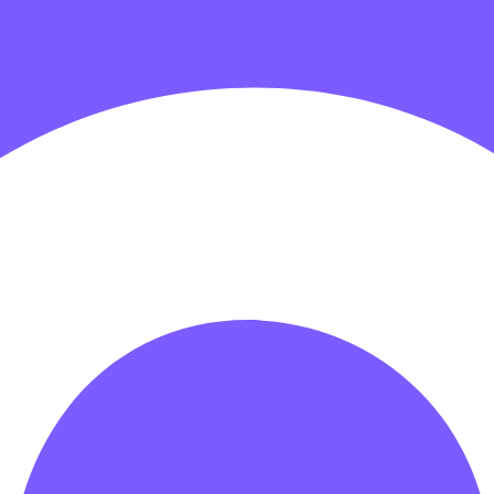
гровых центров
Детские электромобили
Акробатические дорож
зрачные палатки
Надувные игры