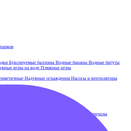
парков
одки
Буксируемые баллоны
Водные бананы
Водные батуты
увные игры на воде
Пляжные игры
ерметичные
Надувные ограждения
Насосы и вентиляторы
 и лежаки
Плавающие бассейны
Понтоны и причалы