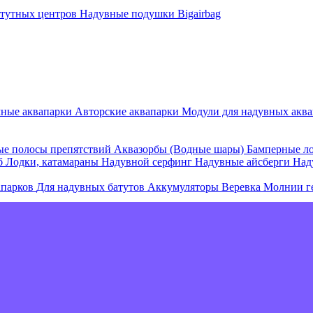
атутных центров
Надувные подушки Bigairbag
мные аквапарки
Авторские аквапарки
Модули для надувных аква
е полосы препятствий
Аквазорбы (Водные шары)
Бамперные л
об
Лодки, катамараны
Надувной серфинг
Надувные айсберги
Над
апарков
Для надувных батутов
Аккумуляторы
Веревка
Молнии г
е острова и комплексы
Плавающие палатки
Плавающие диваны