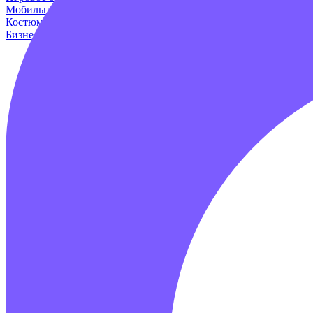
Мобильные аттракционы
Для дома и дачи
Оборудование для и
Костюмы динозавров
Пейнтбол
Родео аттракцион
Для авто
Про
Бизнес наборы