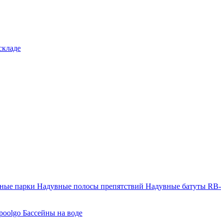
складе
тные парки
Надувные полосы препятствий
Надувные батуты RB
poolgo
Бассейны на воде