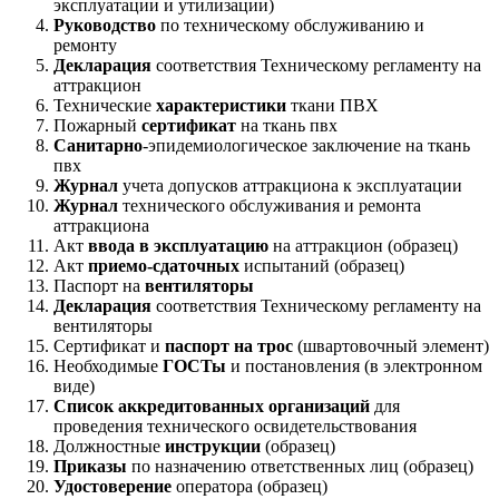
эксплуатации и утилизации)
Руководство
по техническому обслуживанию и
ремонту
Декларация
соответствия Техническому регламенту на
аттракцион
Технические
характеристики
ткани ПВХ
Пожарный
сертификат
на ткань пвх
Санитарно
-эпидемиологическое заключение на ткань
пвх
Журнал
учета допусков аттракциона к эксплуатации
Журнал
технического обслуживания и ремонта
аттракциона
Акт
ввода в эксплуатацию
на аттракцион (образец)
Акт
приемо-сдаточных
испытаний (образец)
Паспорт на
вентиляторы
Декларация
соответствия Техническому регламенту на
вентиляторы
Сертификат и
паспорт на трос
(швартовочный элемент)
Необходимые
ГОСТы
и постановления (в электронном
виде)
Список аккредитованных организаций
для
проведения технического освидетельствования
Должностные
инструкции
(образец)
Приказы
по назначению ответственных лиц (образец)
Удостоверение
оператора (образец)