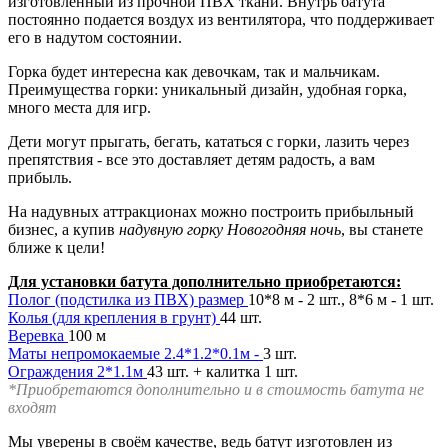
изготовленный из прочной ПВХ ткани. Внутрь батута
постоянно подается воздух из вентилятора, что поддерживает
его в надутом состоянии.
Горка будет интересна как девочкам, так и мальчикам.
Преимущества горки: уникальный дизайн, удобная горка,
много места для игр.
Дети могут прыгать, бегать, кататься с горки, лазить через
препятствия - все это доставляет детям радость, а вам
прибыль.
На надувных аттракционах можно построить прибыльный
бизнес, а купив
надувную горку Новогодняя ночь
, вы станете
ближе к цели!
Для установки батута дополнительно приобретаются:
Полог (подстилка из ПВХ) размер
10*8 м - 2 шт., 8*6 м - 1 шт.
Колья (для крепления в грунт)
44 шт.
Веревка
100 м
Маты непромокаемые 2.4*1.2*0.1м -
3 шт.
Ограждения 2*1.1м
43 шт. + калитка 1 шт.
*Приобретаются дополнительно и в стоимость батута не
входят
Мы уверены в своём качестве, ведь батут изготовлен из