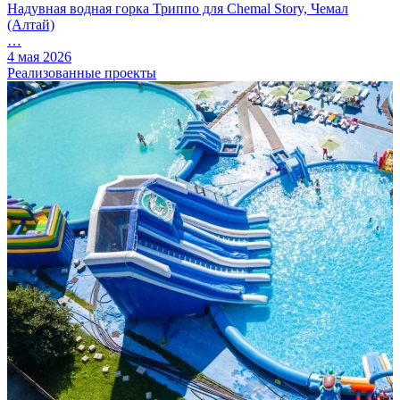
Надувная водная горка Триппо для Chemal Story, Чемал
(Алтай)
…
4 мая 2026
Реализованные проекты