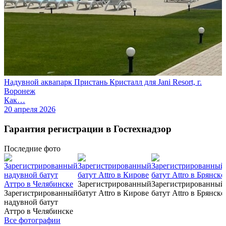
Надувной аквапарк Пристань Кристалл для Jani Resort, г.
Воронеж
Как…
20 апреля 2026
Гарантия регистрации в Гостехнадзор
Последние
фото
Зарегистрированный
Зарегистрированный
Зарегистрированный
батут Attro в Кирове
батут Attro в Брянске
надувной батут
Аттро в Челябинске
Все фотографии