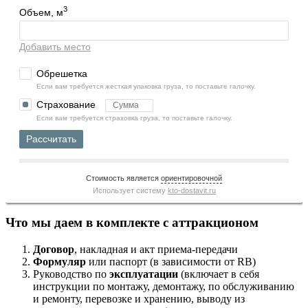
3
Объем, м
Добавить место
Обрешетка
Если вам требуется жесткая упаковка груза, то поставьте галочку.
Страхование
Если вам требуется страховка груза, то поставьте галочку.
Рассчитать
Стоимость является
ориентировочной
Использует систему
kto-dostavit.ru
Что мы даем в комплекте с аттракционом
Договор
, накладная и акт приема-передачи
Формуляр
или паспорт (в зависимости от RB)
Руководство по
эксплуатации
(включает в себя
инструкции по монтажу, демонтажу, по обслуживанию
и ремонту, перевозке и хранению, выводу из