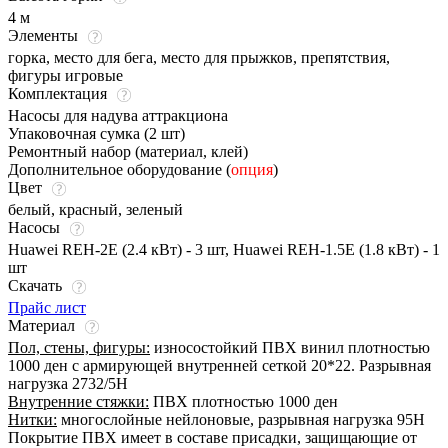
4 м
Элементы
горка, место для бега, место для прыжков, препятствия,
фигуры игровые
Комплектация
Насосы для надува аттракциона
Упаковочная сумка (2 шт)
Ремонтный набор (материал, клей)
Дополнительное оборудование (
опция
)
Цвет
белый
,
красный
,
зеленый
Насосы
Huawei REH-2E (2.4 кВт) - 3 шт, Huawei REH-1.5E (1.8 кВт) - 1
шт
Скачать
Прайс лист
Материал
Пол, стены, фигуры:
износостойкий ПВХ винил плотностью
1000 ден с армирующей внутренней сеткой 20*22. Разрывная
нагрузка 2732/5Н
Внутренние стяжки:
ПВХ плотностью 1000 ден
Нитки:
многослойные нейлоновые, разрывная нагрузка 95Н
Покрытие ПВХ имеет в составе присадки, защищающие от