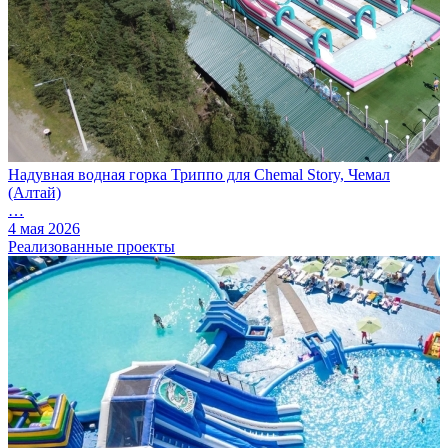
Надувная водная горка Триппо для Chemal Story, Чемал
(Алтай)
…
4 мая 2026
Реализованные проекты