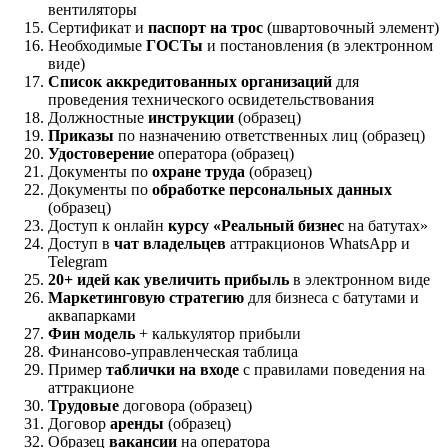
вентиляторы
Сертификат и
паспорт на трос
(швартовочный элемент)
Необходимые
ГОСТы
и постановления (в электронном
виде)
Список аккредитованных организаций
для
проведения технического освидетельствования
Должностные
инструкции
(образец)
Приказы
по назначению ответственных лиц (образец)
Удостоверение
оператора (образец)
Документы по
охране труда
(образец)
Документы по
обработке персональных данных
(образец)
Доступ к онлайн
курсу «Реальный бизнес
на батутах»
Доступ в
чат владельцев
аттракционов WhatsApp и
Telegram
20+ идей как увеличить прибыль
в электронном виде
Маркетинговую стратегию
для бизнеса с батутами и
аквапарками
Фин модель
+ калькулятор прибыли
Финансово-управленческая таблица
Пример
таблички на входе
с правилами поведения на
аттракционе
Трудовые
договора (образец)
Договор
аренды
(образец)
Образец
вакансии
на оператора