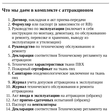
Что мы даем в комплекте с аттракционом
Договор
, накладная и акт приема-передачи
Формуляр
или паспорт (в зависимости от RB)
Руководство по
эксплуатации
(включает в себя
инструкции по монтажу, демонтажу, по обслуживанию
и ремонту, перевозке и хранению, выводу из
эксплуатации и утилизации)
Руководство
по техническому обслуживанию и
ремонту
Декларация
соответствия Техническому регламенту на
аттракцион
Технические
характеристики
ткани ПВХ
Пожарный
сертификат
на ткань пвх
Санитарно
-эпидемиологическое заключение на ткань
пвх
Журнал
учета допусков аттракциона к эксплуатации
Журнал
технического обслуживания и ремонта
аттракциона
Акт
ввода в эксплуатацию
на аттракцион (образец)
Акт
приемо-сдаточных
испытаний (образец)
Паспорт на
вентиляторы
Декларация
соответствия Техническому регламенту на