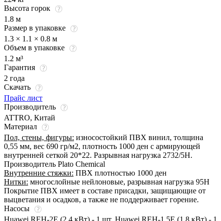
Высота горок
1.8 м
Размер в упаковке
1.3 × 1.1 × 0.8 м
Объем в упаковке
1.2 м³
Гарантия
2 года
Скачать
Прайс лист
Производитель
ATTRO, Китай
Материал
Пол, стены, фигуры:
износостойкий ПВХ винил, толщина
0,55 мм, вес 690 гр/м2, плотность 1000 ден с армирующей
внутренней сеткой 20*22. Разрывная нагрузка 2732/5Н.
Производитель Plato Chemical
Внутренние стяжки:
ПВХ плотностью 1000 ден
Нитки:
многослойные нейлоновые, разрывная нагрузка 95Н
Покрытие ПВХ имеет в составе присадки, защищающие от
выцветания и осадков, а также не поддерживает горение.
Насосы
Huawei REH-2E (2.4 кВт) - 1 шт, Huawei REH-1.5E (1.8 кВт) - 1