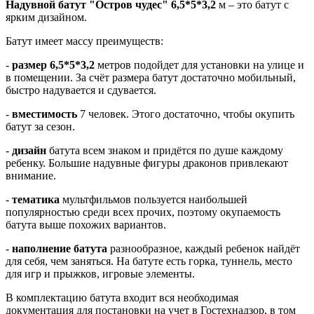
Надувной батут "Остров чудес" 6,5*5*3,2
м – это батут с
ярким дизайном.
Батут имеет массу преимуществ:
-
размер
6,5*5*3,2
метров подойдет для установки на улице и
в помещении. За счёт размера батут достаточно мобильный,
быстро надувается и сдувается.
-
вместимость
7 человек. Этого достаточно, чтобы окупить
батут за сезон.
-
дизайн
батута всем знаком и придётся по душе каждому
ребенку. Большие надувные фигуры драконов привлекают
внимание.
-
тематика
мультфильмов пользуется наибольшей
популярностью среди всех прочих, поэтому окупаемость
батута выше похожих вариантов.
-
наполнение батута
разнообразное, каждый ребенок найдёт
для себя, чем заняться. На батуте есть горка, туннель, место
для игр и прыжков, игровые элементы.
В комплектацию батута входит вся необходимая
документация для постановки на учет в Гостехнадзор, в том