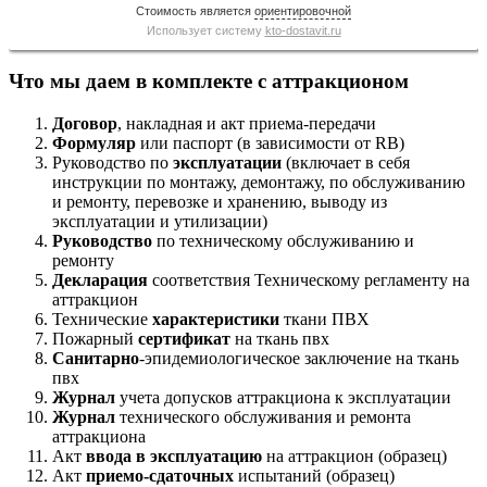
Стоимость является
ориентировочной
Использует систему
kto-dostavit.ru
Что мы даем в комплекте с аттракционом
Договор
, накладная и акт приема-передачи
Формуляр
или паспорт (в зависимости от RB)
Руководство по
эксплуатации
(включает в себя
инструкции по монтажу, демонтажу, по обслуживанию
и ремонту, перевозке и хранению, выводу из
эксплуатации и утилизации)
Руководство
по техническому обслуживанию и
ремонту
Декларация
соответствия Техническому регламенту на
аттракцион
Технические
характеристики
ткани ПВХ
Пожарный
сертификат
на ткань пвх
Санитарно
-эпидемиологическое заключение на ткань
пвх
Журнал
учета допусков аттракциона к эксплуатации
Журнал
технического обслуживания и ремонта
аттракциона
Акт
ввода в эксплуатацию
на аттракцион (образец)
Акт
приемо-сдаточных
испытаний (образец)