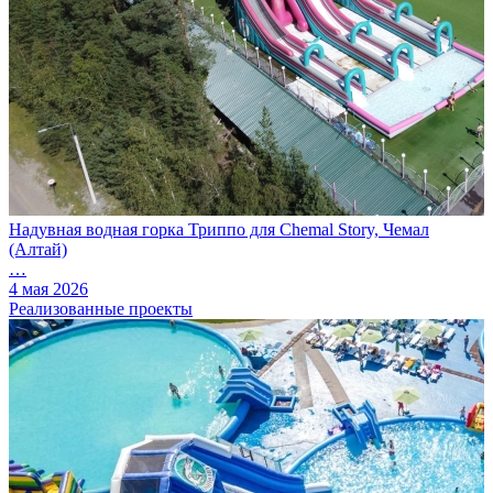
Надувная водная горка Триппо для Chemal Story, Чемал
(Алтай)
…
4 мая 2026
Реализованные проекты