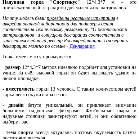
Надувная горка "Спортикус"
12*4,3*7 м – это
привлекательный аттракцион для маленьких экстремалов.
На эту модель были
проведены реальные испытания
в
аккредитованной лаборатории для подтверждения
соответствия Техническому регламенту "О безопасности
аттракционов" и
выпущена декларация соответствия
с
занесением в единый реестр Росаккредитации. Проверить
декларацию можно по ссылке
-
Декларация
Горка имеет массу преимуществ:
-
размер
12*4,3*7 метров идеально подойдет для установки на
улице. За счёт высокой горки он будет выглядеть удачно на
любой площадке.
-
вместимость
горки 13 человек. С таким количеством детей
горка легко окупится за сезон.
-
дизайн
батута уникальный, он привлекает внимание
большими надувными фигурами. Футбольные шары и
надувные столбики заинтересуют детей, и они обязательно
выберут вас.
-
тема спорта
всегда актуальна, поэтому окупаемость батута
достаточно высокая.