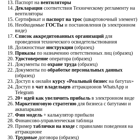
Паспорт на
вентиляторы
Декларация
соответствия Техническому регламенту на
вентиляторы
Сертификат и
паспорт на трос
(швартовочный элемент)
Необходимые
ГОСТы
и постановления (в электронном
виде)
Список аккредитованных организаций
для
проведения технического освидетельствования
Должностные
инструкции
(образец)
Приказы
по назначению ответственных лиц (образец)
Удостоверение
оператора (образец)
Документы по
охране труда
(образец)
Документы по
обработке персональных данных
(образец)
Доступ к онлайн
курсу «Реальный бизнес
на батутах»
Доступ в
чат владельцев
аттракционов WhatsApp и
Telegram
20+ идей как увеличить прибыль
в электронном виде
Маркетинговую стратегию
для бизнеса с батутами и
аквапарками
Фин модель
+ калькулятор прибыли
Финансово-управленческая таблица
Пример
таблички на входе
с правилами поведения на
аттракционе
Трудовые
договора (образец)