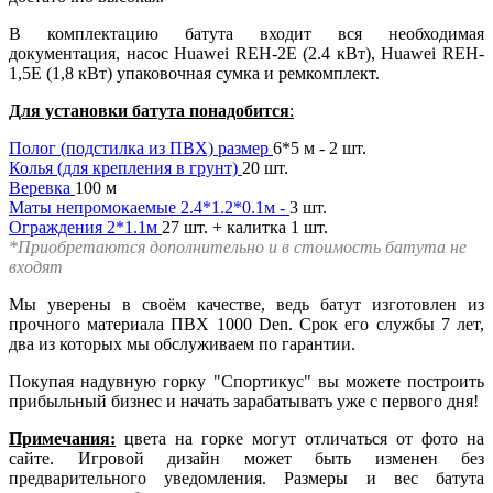
В комплектацию батута входит вся необходимая
документация, насос Huawei REH-2E (2.4 кВт), Huawei REH-
1,5E (1,8 кВт) упаковочная сумка и ремкомплект.
Для установки батута понадобится
:
Полог (подстилка из ПВХ) размер
6*5 м - 2 шт.
Колья (для крепления в грунт)
20 шт.
Веревка
100 м
Маты непромокаемые 2.4*1.2*0.1м -
3 шт.
Ограждения 2*1.1м
27 шт. + калитка 1 шт.
*Приобретаются дополнительно и в стоимость батута не
входят
Мы уверены в своём качестве, ведь батут изготовлен из
прочного материала ПВХ 1000 Den. Срок его службы 7 лет,
два из которых мы обслуживаем по гарантии.
Покупая надувную горку "Спортикус" вы можете построить
прибыльный бизнес и начать зарабатывать уже с первого дня!
Примечания:
цвета на горке могут отличаться от фото на
сайте. Игровой дизайн может быть изменен без
предварительного уведомления. Размеры и вес батута