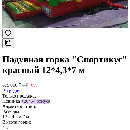
Надувная горка "Спортикус"
красный 12*4,3*7 м
675 000
₽
0
₽
-0%
В кредит
Только предзаказ
Новинка
+20454 бонуса
Характеристики:
Размеры:
12 × 4.3 × 7 м
Высота горки:
4 м