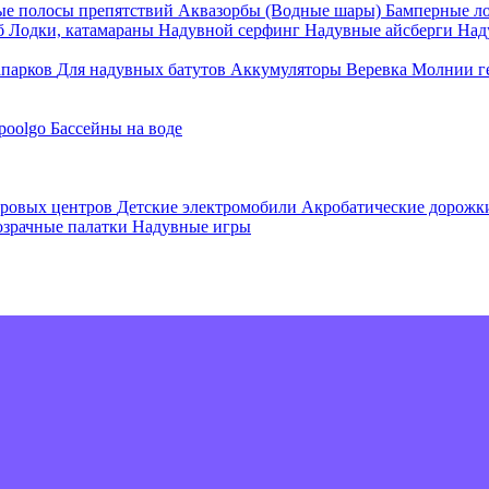
е полосы препятствий
Аквазорбы (Водные шары)
Бамперные л
об
Лодки, катамараны
Надувной серфинг
Надувные айсберги
Над
апарков
Для надувных батутов
Аккумуляторы
Веревка
Молнии г
poolgo
Бассейны на воде
гровых центров
Детские электромобили
Акробатические дорож
зрачные палатки
Надувные игры