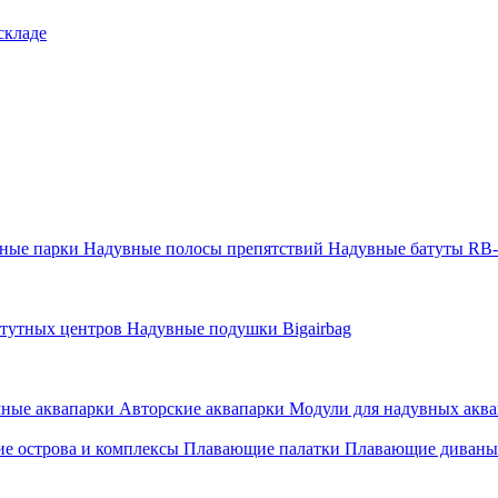
складе
тные парки
Надувные полосы препятствий
Надувные батуты RB
атутных центров
Надувные подушки Bigairbag
мные аквапарки
Авторские аквапарки
Модули для надувных аква
е острова и комплексы
Плавающие палатки
Плавающие диваны