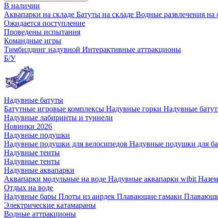
В наличии
Аквапарки на складе
Батуты на складе
Водные развлечения на 
Ожидается поступление
Проведены испытания
Командные игры
Тимбилдинг надувной
Интерактивные аттракционы
Б/У
Надувные батуты
Батутные игровые комплексы
Надувные горки
Надувные бату
Надувные лабиринты и туннели
Новинки 2026
Надувные подушки
Надувные подушки для велосипедов
Надувные подушки для б
Надувные тенты
Надувные тенты
Надувные аквапарки
Аквапарки модульные на воде
Надувные аквапарки wibit
Назе
Отдых на воде
Надувные бары
Плоты из аирдек
Плавающие гамаки
Плавающи
Электрические катамараны
Водные аттракционы