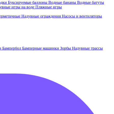
одки
Буксируемые баллоны
Водные бананы
Водные батуты
увные игры на воде
Пляжные игры
ерметичные
Надувные ограждения
Насосы и вентиляторы
ки
Бампербол
Бамперные машинки
Зорбы
Надувные трассы