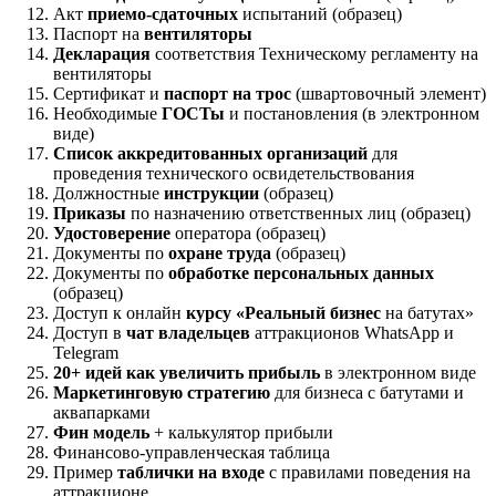
Акт
приемо-сдаточных
испытаний (образец)
Паспорт на
вентиляторы
Декларация
соответствия Техническому регламенту на
вентиляторы
Сертификат и
паспорт на трос
(швартовочный элемент)
Необходимые
ГОСТы
и постановления (в электронном
виде)
Список аккредитованных организаций
для
проведения технического освидетельствования
Должностные
инструкции
(образец)
Приказы
по назначению ответственных лиц (образец)
Удостоверение
оператора (образец)
Документы по
охране труда
(образец)
Документы по
обработке персональных данных
(образец)
Доступ к онлайн
курсу «Реальный бизнес
на батутах»
Доступ в
чат владельцев
аттракционов WhatsApp и
Telegram
20+ идей как увеличить прибыль
в электронном виде
Маркетинговую стратегию
для бизнеса с батутами и
аквапарками
Фин модель
+ калькулятор прибыли
Финансово-управленческая таблица
Пример
таблички на входе
с правилами поведения на
аттракционе