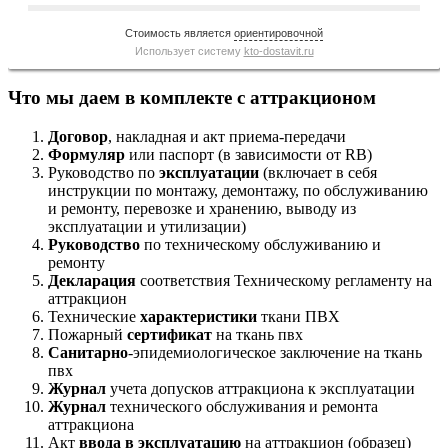
Стоимость является
ориентировочной
Использует систему
kto-dostavit.ru
Что мы даем в комплекте с аттракционом
Договор
, накладная и акт приема-передачи
Формуляр
или паспорт (в зависимости от RB)
Руководство по
эксплуатации
(включает в себя
инструкции по монтажу, демонтажу, по обслуживанию
и ремонту, перевозке и хранению, выводу из
эксплуатации и утилизации)
Руководство
по техническому обслуживанию и
ремонту
Декларация
соответствия Техническому регламенту на
аттракцион
Технические
характеристики
ткани ПВХ
Пожарный
сертификат
на ткань пвх
Санитарно
-эпидемиологическое заключение на ткань
пвх
Журнал
учета допусков аттракциона к эксплуатации
Журнал
технического обслуживания и ремонта
аттракциона
Акт
ввода в эксплуатацию
на аттракцион (образец)