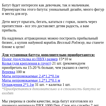
Батут будет интересен как девочкам, так и мальчикам.
Преимущества этого батута: уникальный дизайн, много фигур
и места для игр.
Дети могут прыгать, бегать, кататься с горки, лазить через
препятствия - все это доставляет детям радость, а вам
прибыль.
На надувных аттракционах можно построить прибыльный
бизнес, а купив
надувной корабль Веселый Роджер
, вы станете
ближе к цели!
Для установки батута дополнительно приобретаются:
Полог (подстилка из ПВХ) размер
15*10 м
Колья (для крепления в грунт)
21 шт. (рекомендуем
приобретать на 15-20 % больше, чем указано в смете)
Веревка
100 м
Маты непромокаемые 2.4*1.2*0.1м
Маты непромокаемые 1.2*1.2*0.1 м
Ограждения 2*1.1м
31 шт. + калитка 1 шт.
*Приобретаются дополнительно и в стоимость батута не
входят
Мы уверены в своём качестве, ведь батут изготовлен из
прочного материала ПВХ 1000 Den. Срок его службы 7 лет,