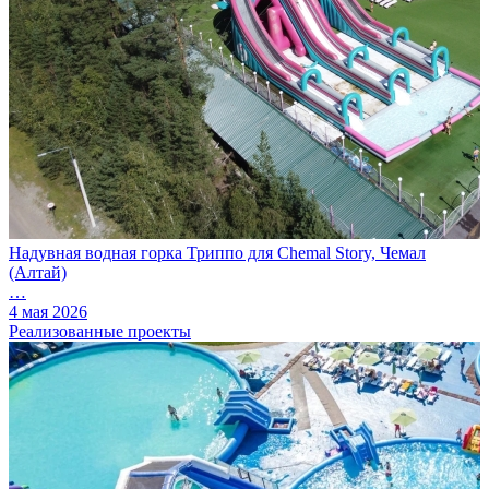
Надувная водная горка Триппо для Chemal Story, Чемал
(Алтай)
…
4 мая 2026
Реализованные проекты