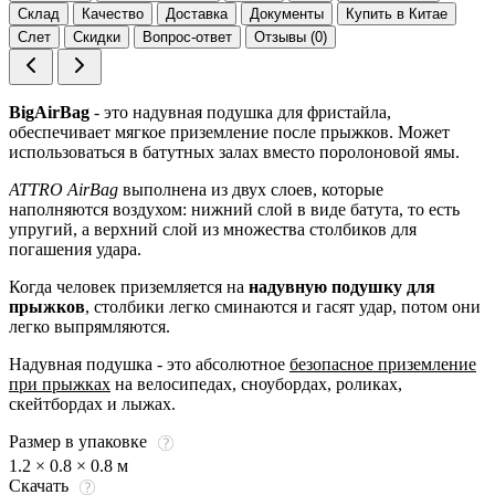
Склад
Качество
Доставка
Документы
Купить в Китае
Слет
Скидки
Вопрос-ответ
Отзывы (0)
BigAirBag
- это надувная подушка для фристайла,
обеспечивает мягкое приземление после прыжков. Может
использоваться в батутных залах вместо поролоновой ямы.
ATTRO AirBag
выполнена из двух слоев, которые
наполняются воздухом: нижний слой в виде батута, то есть
упругий, а верхний слой из множества столбиков для
погашения удара.
Когда человек приземляется на
надувную подушку для
прыжков
, столбики легко сминаются и гасят удар, потом они
легко выпрямляются.
Надувная подушка - это абсолютное
безопасное приземление
при прыжках
на велосипедах, сноубордах, роликах,
скейтбордах и лыжах.
Размер в упаковке
1.2 × 0.8 × 0.8 м
Скачать