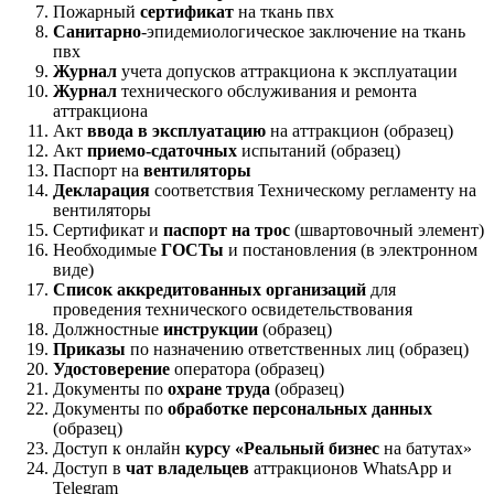
Пожарный
сертификат
на ткань пвх
Санитарно
-эпидемиологическое заключение на ткань
пвх
Журнал
учета допусков аттракциона к эксплуатации
Журнал
технического обслуживания и ремонта
аттракциона
Акт
ввода в эксплуатацию
на аттракцион (образец)
Акт
приемо-сдаточных
испытаний (образец)
Паспорт на
вентиляторы
Декларация
соответствия Техническому регламенту на
вентиляторы
Сертификат и
паспорт на трос
(швартовочный элемент)
Необходимые
ГОСТы
и постановления (в электронном
виде)
Список аккредитованных организаций
для
проведения технического освидетельствования
Должностные
инструкции
(образец)
Приказы
по назначению ответственных лиц (образец)
Удостоверение
оператора (образец)
Документы по
охране труда
(образец)
Документы по
обработке персональных данных
(образец)
Доступ к онлайн
курсу «Реальный бизнес
на батутах»
Доступ в
чат владельцев
аттракционов WhatsApp и
Telegram