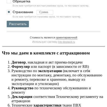
Обрешетка
Если вам требуется жесткая упаковка груза, то поставьте галочку.
Страхование
Если вам требуется страховка груза, то поставьте галочку.
Рассчитать
Стоимость является
ориентировочной
Использует систему
kto-dostavit.ru
Что мы даем в комплекте с аттракционом
Договор
, накладная и акт приема-передачи
Формуляр
или паспорт (в зависимости от RB)
Руководство по
эксплуатации
(включает в себя
инструкции по монтажу, демонтажу, по обслуживанию
и ремонту, перевозке и хранению, выводу из
эксплуатации и утилизации)
Руководство
по техническому обслуживанию и
ремонту
Декларация
соответствия Техническому регламенту на
аттракцион
Технические
характеристики
ткани ПВХ