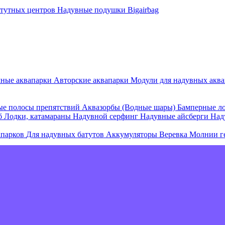
атутных центров
Надувные подушки Bigairbag
мные аквапарки
Авторские аквапарки
Модули для надувных аква
е полосы препятствий
Аквазорбы (Водные шары)
Бамперные л
об
Лодки, катамараны
Надувной серфинг
Надувные айсберги
Над
апарков
Для надувных батутов
Аккумуляторы
Веревка
Молнии г
е острова и комплексы
Плавающие палатки
Плавающие диваны