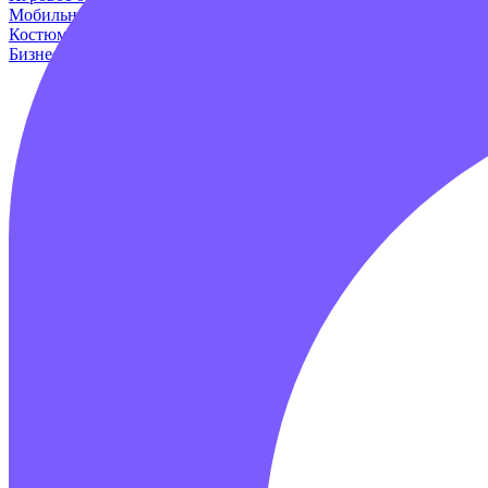
Мобильные аттракционы
Для дома и дачи
Оборудование для и
Костюмы динозавров
Пейнтбол
Родео аттракцион
Для авто
Про
Бизнес наборы