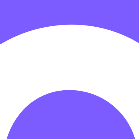
гровых центров
Детские электромобили
Акробатические дорож
зрачные палатки
Надувные игры