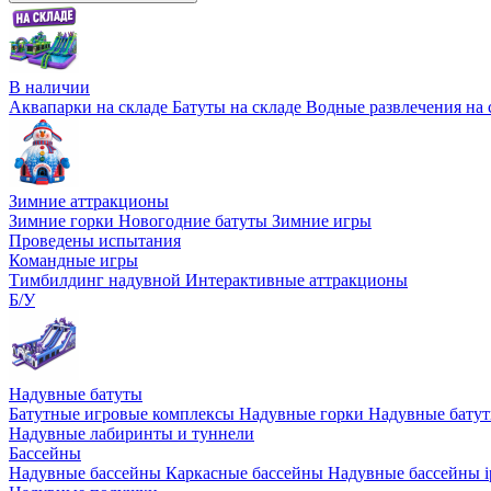
В наличии
Аквапарки на складе
Батуты на складе
Водные развлечения на 
Зимние аттракционы
Зимние горки
Новогодние батуты
Зимние игры
Проведены испытания
Командные игры
Тимбилдинг надувной
Интерактивные аттракционы
Б/У
Надувные батуты
Батутные игровые комплексы
Надувные горки
Надувные бату
Надувные лабиринты и туннели
Бассейны
Надувные бассейны
Каркасные бассейны
Надувные бассейны i