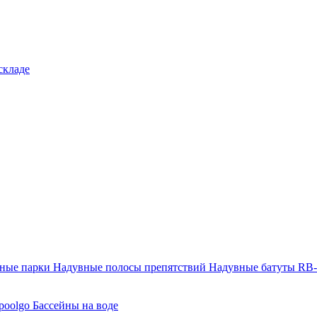
складе
тные парки
Надувные полосы препятствий
Надувные батуты RB
poolgo
Бассейны на воде