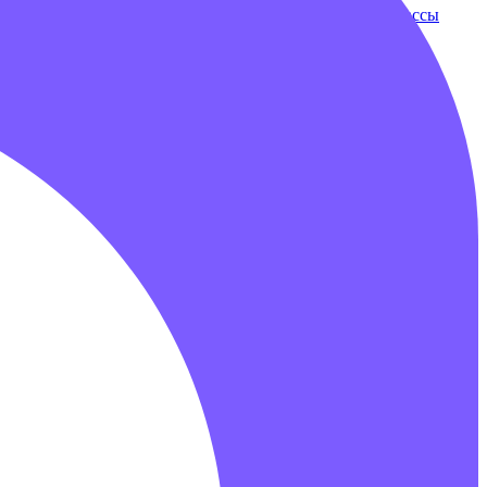
ки
Бампербол
Бамперные машинки
Зорбы
Надувные трассы