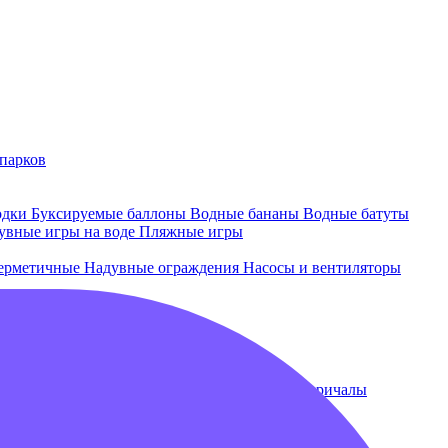
парков
одки
Буксируемые баллоны
Водные бананы
Водные батуты
увные игры на воде
Пляжные игры
ерметичные
Надувные ограждения
Насосы и вентиляторы
 и лежаки
Плавающие бассейны
Понтоны и причалы