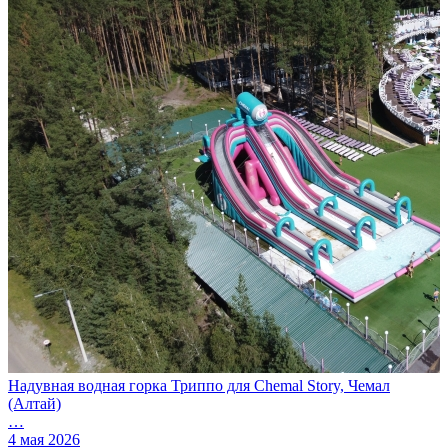
Надувная водная горка Триппо для Chemal Story, Чемал
(Алтай)
…
4 мая 2026