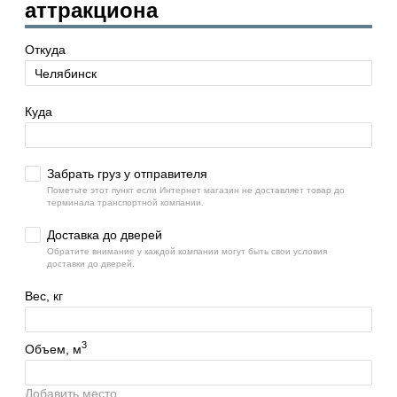
аттракциона
Откуда
Куда
Забрать груз у отправителя
Пометьте этот пункт если Интернет магазин не доставляет товар до
терминала транспортной компании.
Доставка до дверей
Обратите внимание у каждой компании могут быть свои условия
доставки до дверей.
Вес, кг
3
Объем, м
Добавить место