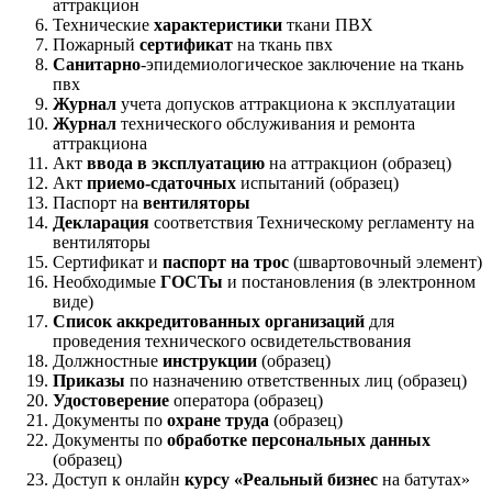
аттракцион
Технические
характеристики
ткани ПВХ
Пожарный
сертификат
на ткань пвх
Санитарно
-эпидемиологическое заключение на ткань
пвх
Журнал
учета допусков аттракциона к эксплуатации
Журнал
технического обслуживания и ремонта
аттракциона
Акт
ввода в эксплуатацию
на аттракцион (образец)
Акт
приемо-сдаточных
испытаний (образец)
Паспорт на
вентиляторы
Декларация
соответствия Техническому регламенту на
вентиляторы
Сертификат и
паспорт на трос
(швартовочный элемент)
Необходимые
ГОСТы
и постановления (в электронном
виде)
Список аккредитованных организаций
для
проведения технического освидетельствования
Должностные
инструкции
(образец)
Приказы
по назначению ответственных лиц (образец)
Удостоверение
оператора (образец)
Документы по
охране труда
(образец)
Документы по
обработке персональных данных
(образец)
Доступ к онлайн
курсу «Реальный бизнес
на батутах»