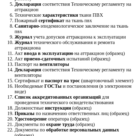
Декларация
соответствия Техническому регламенту на
аттракцион
Технические
характеристики
ткани ПВХ
Пожарный
сертификат
на ткань пвх
Санитарно
-эпидемиологическое заключение на ткань
пвх
Журнал
учета допусков аттракциона к эксплуатации
Журнал
технического обслуживания и ремонта
аттракциона
Акт
ввода в эксплуатацию
на аттракцион (образец)
Акт
приемо-сдаточных
испытаний (образец)
Паспорт на
вентиляторы
Декларация
соответствия Техническому регламенту на
вентиляторы
Сертификат и
паспорт на трос
(швартовочный элемент)
Необходимые
ГОСТы
и постановления (в электронном
виде)
Список аккредитованных организаций
для
проведения технического освидетельствования
Должностные
инструкции
(образец)
Приказы
по назначению ответственных лиц (образец)
Удостоверение
оператора (образец)
Документы по
охране труда
(образец)
Документы по
обработке персональных данных
(образец)