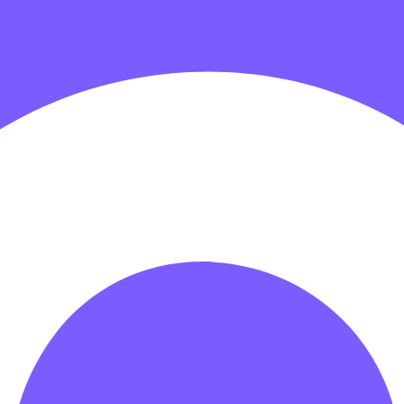
гровых центров
Детские электромобили
Акробатические дорож
зрачные палатки
Надувные игры