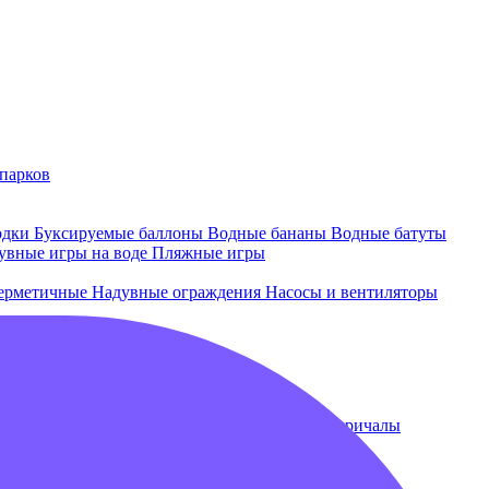
парков
одки
Буксируемые баллоны
Водные бананы
Водные батуты
увные игры на воде
Пляжные игры
ерметичные
Надувные ограждения
Насосы и вентиляторы
 и лежаки
Плавающие бассейны
Понтоны и причалы