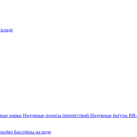
складе
тные парки
Надувные полосы препятствий
Надувные батуты RB
poolgo
Бассейны на воде