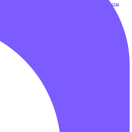
ки
Бампербол
Бамперные машинки
Зорбы
Надувные трассы