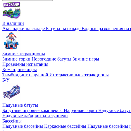
В наличии
Аквапарки на складе
Батуты на складе
Водные развлечения на 
Зимние аттракционы
Зимние горки
Новогодние батуты
Зимние игры
Проведены испытания
Командные игры
Тимбилдинг надувной
Интерактивные аттракционы
Б/У
Надувные батуты
Батутные игровые комплексы
Надувные горки
Надувные бату
Надувные лабиринты и туннели
Бассейны
Надувные бассейны
Каркасные бассейны
Надувные бассейны i