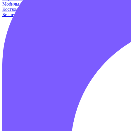
Мобильные аттракционы
Для дома и дачи
Оборудование для и
Костюмы динозавров
Пейнтбол
Родео аттракцион
Для авто
Про
Бизнес наборы