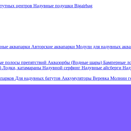
атутных центров
Надувные подушки Bigairbag
мные аквапарки
Авторские аквапарки
Модули для надувных аква
е полосы препятствий
Аквазорбы (Водные шары)
Бамперные л
об
Лодки, катамараны
Надувной серфинг
Надувные айсберги
Над
апарков
Для надувных батутов
Аккумуляторы
Веревка
Молнии г
е острова и комплексы
Плавающие палатки
Плавающие диваны